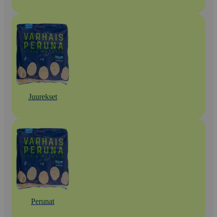
Juurekset
Perunat