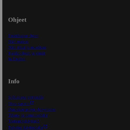
Ohjeet
Ensitilaajan ohjeet
Näin maksat
Näin tilaat ja muokkaat
Kaikki ohjeet ja vinkit
In English
Info
S-Business yrityksille
Oiva-raportit
Osuuskauppojen yhteystiedot
Tilaus- ja toimitusehdot
Tietosuojakäytäntö
Palvelun käyttöehdot