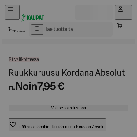
Hyppää sisältöön
Tuotteet
Ei valikoimassa
Ruukkuruusu Kordana Absolut
Noin
7,95 €
n.
Valitse toimitustapa
Lisää suosikkeihin, Ruukkuruusu Kordana Absolut