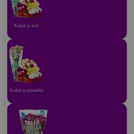
Kukat ja koti
Kukat ja puutarha