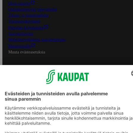
Oiva-raportit
Osuuskauppojen yhteystiedot
Tilaus- ja toimitusehdot
Tietosuojakäytäntö
Palvelun käyttöehdot
Saavutettavuus
Mobiilisovelluksen saavutettavuus
Mainostajalle
Muuta evästeasetuksia
S-ryhmän palvelut
S-ryhmä
Asiakasomistajuus
Yhteishyvä Ruoka -sovellus
S-ostoslista -sovellus
Prisma.fi
Sokos.fi
S-Pankki