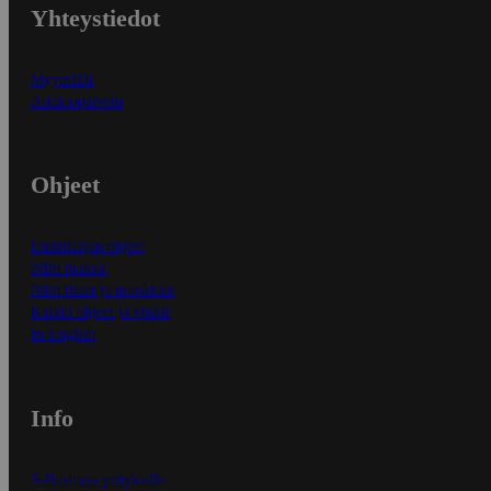
Yhteystiedot
Myymälät
Asiakaspalvelu
Ohjeet
Ensitilaajan ohjeet
Näin maksat
Näin tilaat ja muokkaat
Kaikki ohjeet ja vinkit
In English
Info
S-Business yrityksille