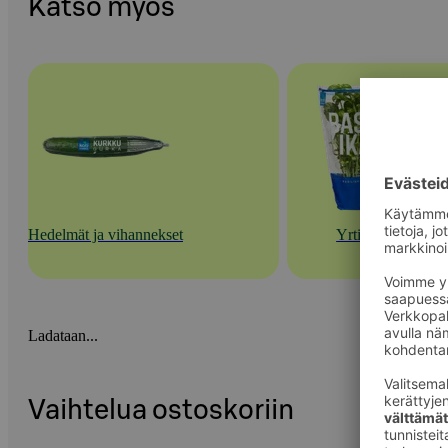
Katso myös
Hedelmät ja vihannekset
Yrtit
Ladataan...
Vaihtelua ostoskoriin