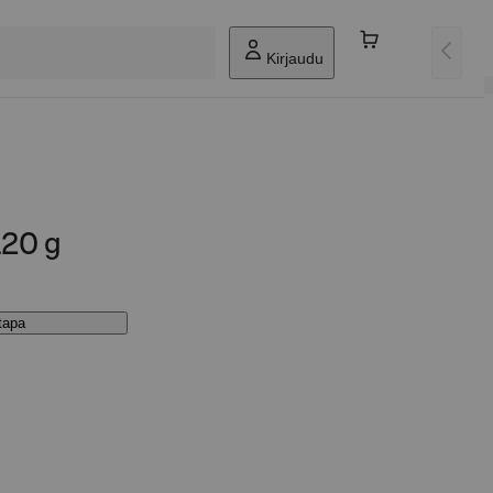
Kirjaudu
120 g
stapa