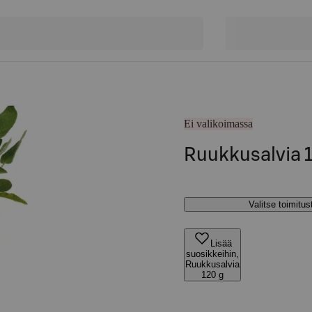
Ei valikoimassa
Ruukkusalvia 
Valitse toimitu
Lisää
suosikkeihin,
Ruukkusalvia
120 g