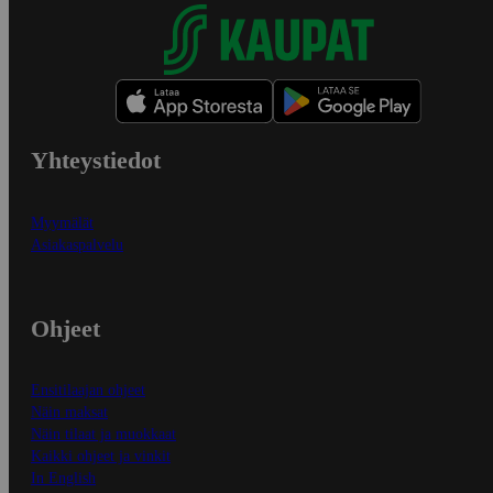
Yhteystiedot
Myymälät
Asiakaspalvelu
Ohjeet
Ensitilaajan ohjeet
Näin maksat
Näin tilaat ja muokkaat
Kaikki ohjeet ja vinkit
In English