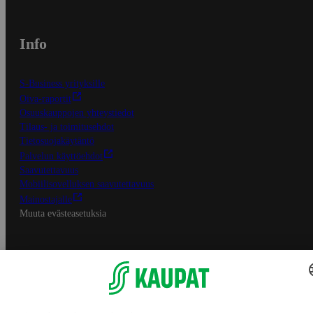
Info
S-Business yrityksille
Oiva-raportit
Osuuskauppojen yhteystiedot
Tilaus- ja toimitusehdot
Tietosuojakäytäntö
Palvelun käyttöehdot
Saavutettavuus
Mobiilisovelluksen saavutettavuus
Mainostajalle
Muuta evästeasetuksia
S-ryhmän palvelut
S-ryhmä