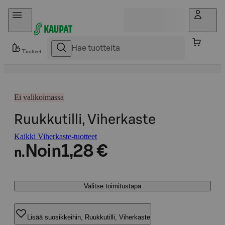
Hyppää sisältöön
Tuotteet
Ei valikoimassa
Ruukkutilli, Viherkaste
Kaikki Viherkaste-tuotteet
Noin
1,28 €
n.
Valitse toimitustapa
Lisää suosikkeihin, Ruukkutilli, Viherkaste