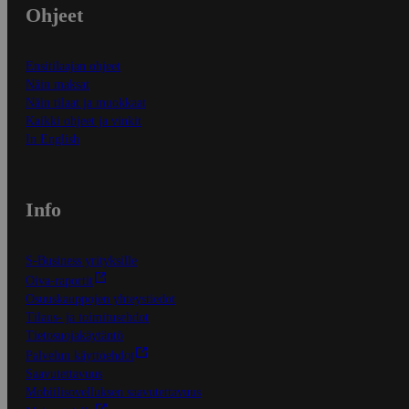
Ohjeet
Ensitilaajan ohjeet
Näin maksat
Näin tilaat ja muokkaat
Kaikki ohjeet ja vinkit
In English
Info
S-Business yrityksille
Oiva-raportit
Osuuskauppojen yhteystiedot
Tilaus- ja toimitusehdot
Tietosuojakäytäntö
Palvelun käyttöehdot
Saavutettavuus
Mobiilisovelluksen saavutettavuus