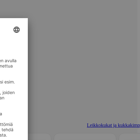
Leikkokukat ja kukkakimp