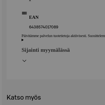
x
EAN
6438574017089
Päivitämme palvelun tuotetietoja aktiivisesti. Suositte
Sijainti myymälässä
Katso myös