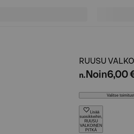
RUUSU VALKO
Noin
6,00 
n.
Valitse toimitu
Lisää
suosikkeihin,
RUUSU
VALKOINEN
PITKÄ