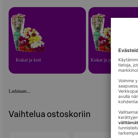
Kukat ja koti
Kukat ja puutarha
Ladataan...
Vaihtelua ostoskoriin
Ohita listaus