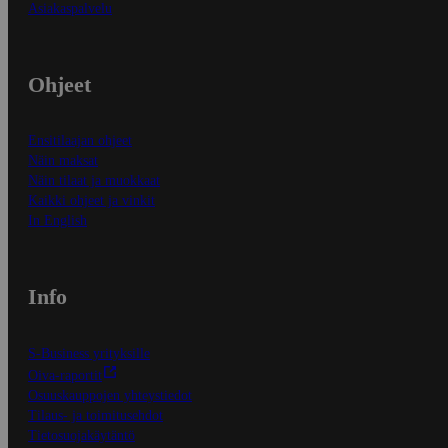
Asiakaspalvelu
Ohjeet
Ensitilaajan ohjeet
Näin maksat
Näin tilaat ja muokkaat
Kaikki ohjeet ja vinkit
In English
Info
S-Business yrityksille
Oiva-raportit
Osuuskauppojen yhteystiedot
Tilaus- ja toimitusehdot
Tietosuojakäytäntö