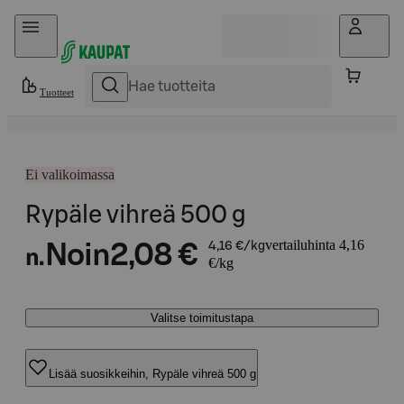
Hyppää sisältöön
Tuotteet
Ei valikoimassa
Rypäle vihreä 500 g
vertailuhinta 4,16
Noin
2,08 €
4,16 €/kg
n.
€/kg
Valitse toimitustapa
Lisää suosikkeihin, Rypäle vihreä 500 g