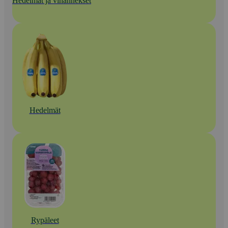
Hedelmät ja vihannekset
Hedelmät
Rypäleet