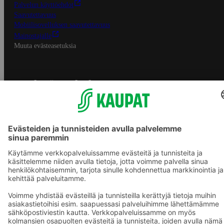
Palvelun käyttöehdot
Saavutettavuus
Mobiilisovelluksen saavutettavuus
Mainostajalle
Muuta evästeasetuksia
S-ryhmän palvelut
S-ryhmä
Asiakasomistajuus
Yhteishyvä Ruoka -sovellus
S-ostoslista -sovellus
Prisma.fi
Sokos.fi
S-Pankki
Yhteishyvä
Sokos Hotels
Raflaamo