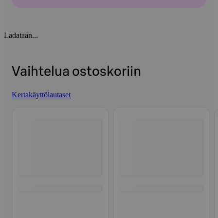
Ladataan...
Vaihtelua ostoskoriin
Kertakäyttölautaset
Ohita listaus