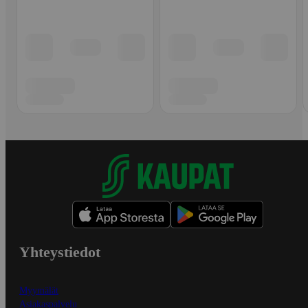
Yhteystiedot
Myymälät
Asiakaspalvelu