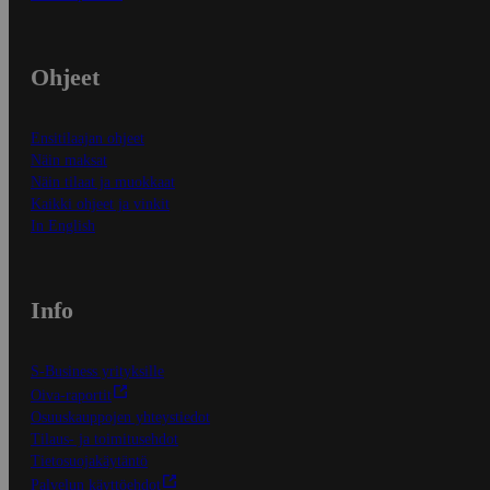
Ohjeet
Ensitilaajan ohjeet
Näin maksat
Näin tilaat ja muokkaat
Kaikki ohjeet ja vinkit
In English
Info
S-Business yrityksille
Oiva-raportit
Osuuskauppojen yhteystiedot
Tilaus- ja toimitusehdot
Tietosuojakäytäntö
Palvelun käyttöehdot