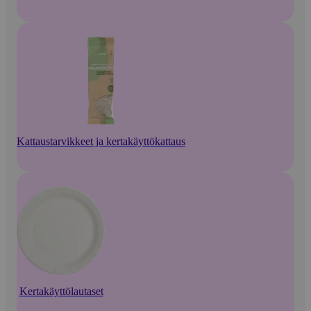
Kattaustarvikkeet ja kertakäyttökattaus
Kertakäyttölautaset