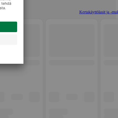
Kertakäyttölasit ja -muk