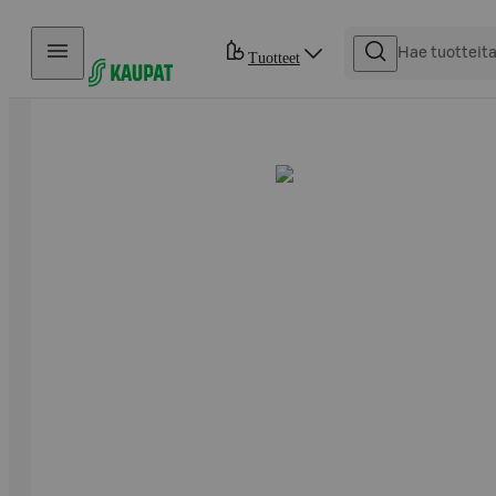
Hyppää sisältöön
Tuotteet