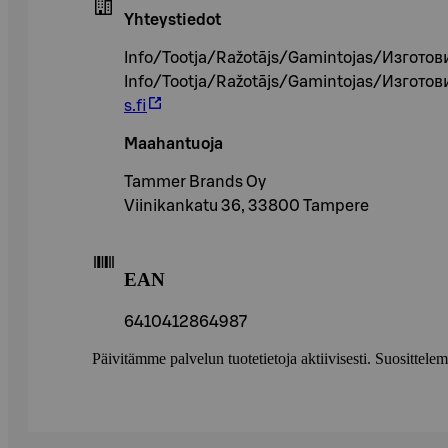
Yhteystiedot
Info/Tootja/Ražotājs/Gamintojas/Изготов
Info/Tootja/Ražotājs/Gamintojas/Изготов
s.fi
Maahantuoja
Tammer Brands Oy
Viinikankatu 36, 33800 Tampere
EAN
6410412864987
Päivitämme palvelun tuotetietoja aktiivisesti. Suositte