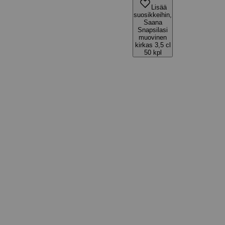
Lisää
suosikkeihin,
Saana
Snapsilasi
muovinen
kirkas 3,5 cl
50 kpl