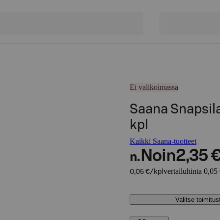
Ei valikoimassa
Saana Snapsila
kpl
Kaikki Saana-tuotteet
Noin
2,35 
n.
vertailuhinta 0,05
0,05 €/kpl
Valitse toimitu