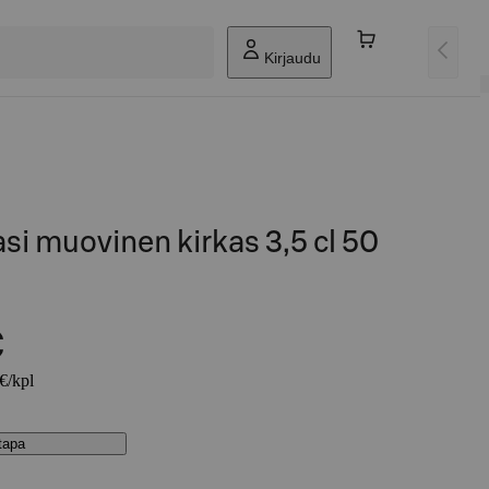
Kirjaudu
si muovinen kirkas 3,5 cl 50
€
 €/kpl
stapa