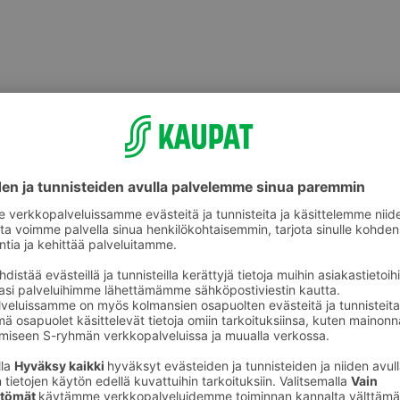
akäyttökattaus
Kertakäyttölasit ja -mukit