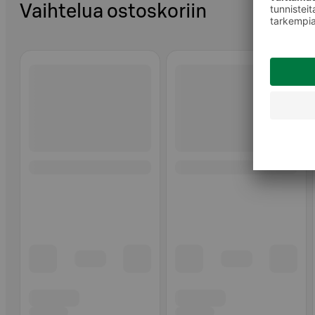
Vaihtelua ostoskoriin
Ohita listaus