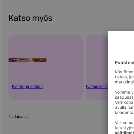
Katso myös
Keittiö ja kattaus
Kattaustarvikkeet ja kert
Ladataan...