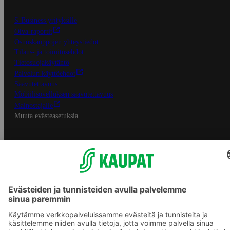
S-Business yrityksille
Oiva-raportit
Osuuskauppojen yhteystiedot
Tilaus- ja toimitusehdot
Tietosuojakäytäntö
Palvelun käyttöehdot
Saavutettavuus
Mobiilisovelluksen saavutettavuus
Mainostajalle
Muuta evästeasetuksia
S-ryhmän palvelut
S-ryhmä
Asiakasomistajuus
Yhteishyvä Ruoka -sovellus
S-ostoslista -sovellus