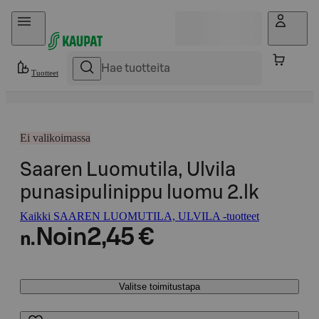
Hyppää sisältöön
Tuotteet
Ei valikoimassa
Saaren Luomutila, Ulvila
punasipulinippu luomu 2.lk
Kaikki SAAREN LUOMUTILA, ULVILA -tuotteet
Noin
2,45 €
n.
Valitse toimitustapa