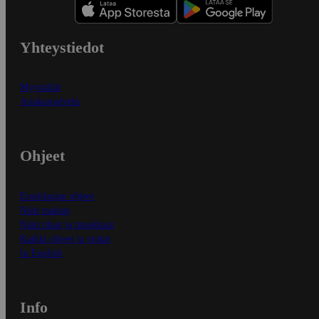
Yhteystiedot
Myymälät
Asiakaspalvelu
Ohjeet
Ensitilaajan ohjeet
Näin maksat
Näin tilaat ja muokkaat
Kaikki ohjeet ja vinkit
In English
Info