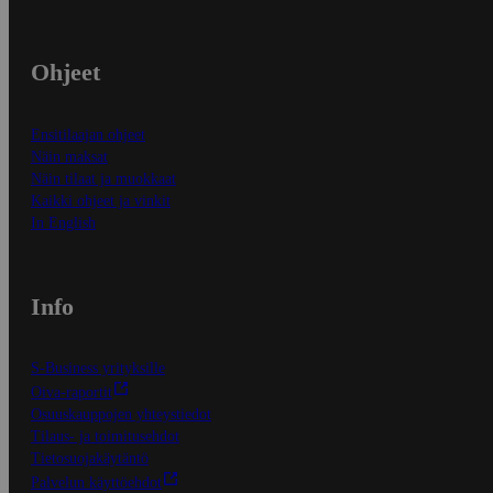
Ohjeet
Ensitilaajan ohjeet
Näin maksat
Näin tilaat ja muokkaat
Kaikki ohjeet ja vinkit
In English
Info
S-Business yrityksille
Oiva-raportit
Osuuskauppojen yhteystiedot
Tilaus- ja toimitusehdot
Tietosuojakäytäntö
Palvelun käyttöehdot