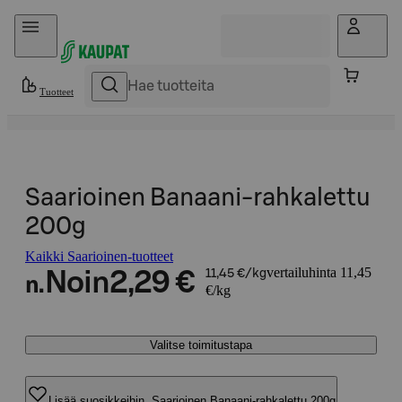
Hyppää sisältöön
Tuotteet
Saarioinen Banaani-rahkalettu
200g
Kaikki Saarioinen-tuotteet
vertailuhinta 11,45
Noin
2,29 €
11,45 €/kg
n.
€/kg
Valitse toimitustapa
Lisää suosikkeihin, Saarioinen Banaani-rahkalettu 200g