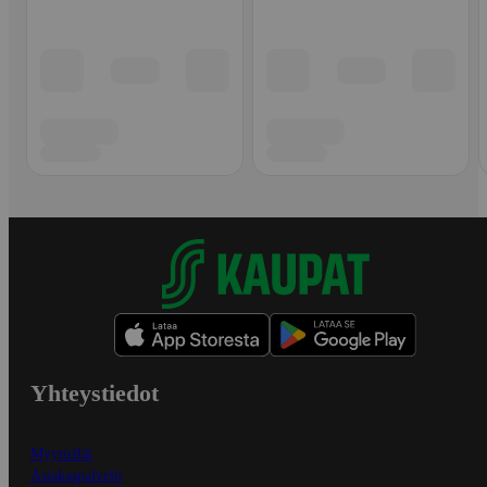
Yhteystiedot
Myymälät
Asiakaspalvelu