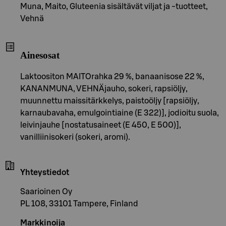
Muna, Maito, Gluteenia sisältävät viljat ja -tuotteet,
Vehnä
Ainesosat
Laktoositon MAITOrahka 29 %, banaanisose 22 %,
KANANMUNA, VEHNÄjauho, sokeri, rapsiöljy,
muunnettu maissitärkkelys, paistoöljy [rapsiöljy,
karnaubavaha, emulgointiaine (E 322)], jodioitu suola,
leivinjauhe [nostatusaineet (E 450, E 500)],
vanilliinisokeri (sokeri, aromi).
Yhteystiedot
Saarioinen Oy
PL 108, 33101 Tampere, Finland
Markkinoija