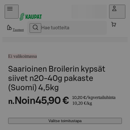
Hyppää sisältöön
Tuotteet
Ei valikoimassa
Saarioinen Broilerin kypsät
siivet n20-40g pakaste
(Suomi) 4,5kg
vertailuhinta
Noin
45,90 €
10,20 €/kg
n.
10,20 €/kg
Valitse toimitustapa