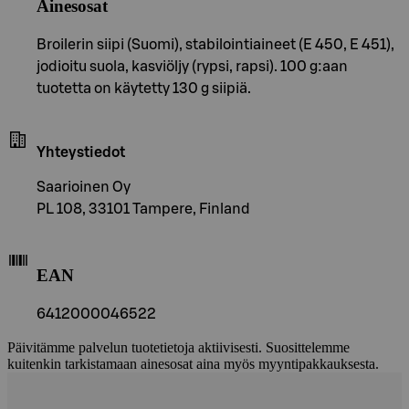
Ainesosat
Broilerin siipi (Suomi), stabilointiaineet (E 450, E 451),
jodioitu suola, kasviöljy (rypsi, rapsi). 100 g:aan
tuotetta on käytetty 130 g siipiä.
Yhteystiedot
Saarioinen Oy
PL 108, 33101 Tampere, Finland
EAN
6412000046522
Päivitämme palvelun tuotetietoja aktiivisesti. Suosittelemme
kuitenkin tarkistamaan ainesosat aina myös myyntipakkauksesta.