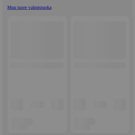
Muu tuore valmisruoka
Ohita listaus