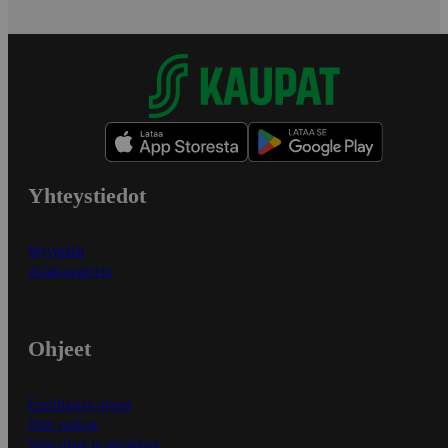
Yhteystiedot
Myymälät
Asiakaspalvelu
Ohjeet
Ensitilaajan ohjeet
Näin maksat
Näin tilaat ja muokkaat