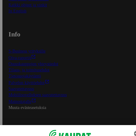
Kaikki ohjeet ja vinkit
In English
Info
S-Business yrityksille
Oiva-raportit
Osuuskauppojen yhteystiedot
Tilaus- ja toimitusehdot
Tietosuojakäytäntö
Palvelun käyttöehdot
Saavutettavuus
Mobiilisovelluksen saavutettavuus
Mainostajalle
Muuta evästeasetuksia
S-ryhmän palvelut