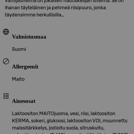
Vaniljaunelma on jokaisen nautiskelijan unelma. Se on
ihanan täyteläinen ja pehmeä riisipuuro, jonka
täydensimme herkullisilla…
Valmistusmaa
Suomi
Allergeenit
Maito
Ainesosat
Laktoositon MAITOjuoma, vesi, riisi, laktoositon
KERMA, sokeri, glukoosi, laktoositon VOI, muunnettu
maissitärkkelys, jodioitu suola, sitruskuitu,