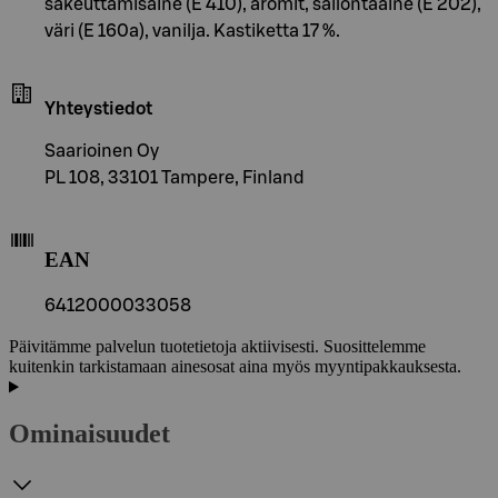
sakeuttamisaine (E 410), aromit, säilöntäaine (E 202),
väri (E 160a), vanilja. Kastiketta 17 %.
Yhteystiedot
Saarioinen Oy
PL 108, 33101 Tampere, Finland
EAN
6412000033058
Päivitämme palvelun tuotetietoja aktiivisesti. Suosittelemme
kuitenkin tarkistamaan ainesosat aina myös myyntipakkauksesta.
Ominaisuudet