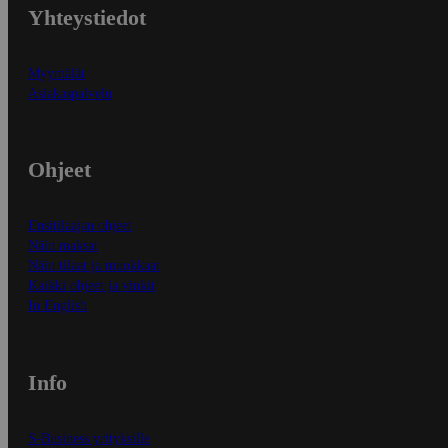
Yhteystiedot
Myymälät
Asiakaspalvelu
Ohjeet
Ensitilaajan ohjeet
Näin maksat
Näin tilaat ja muokkaat
Kaikki ohjeet ja vinkit
In English
Info
S-Business yrityksille