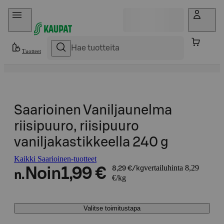
Hyppää sisältöön
Tuotteet
Saarioinen Vaniljaunelma
riisipuuro, riisipuuro
vaniljakastikkeella 240 g
Kaikki Saarioinen-tuotteet
vertailuhinta 8,29
Noin
1,99 €
8,29 €/kg
n.
€/kg
Valitse toimitustapa