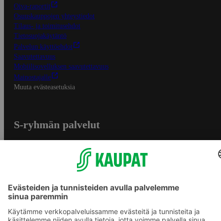
Oiva-raportit
Osuuskauppojen yhteystiedot
Tilaus- ja toimitusehdot
Tietosuojakäytäntö
Palvelun käyttöehdot
Saavutettavuus
Mobiilisovelluksen saavutettavuus
Mainostajalle
Muuta evästeasetuksia
S-ryhmän palvelut
S-ryhmä
Asiakasomistajuus
Yhteishyvä Ruoka -sovellus
S-ostoslista -sovellus
Prisma.fi
Sokos.fi
S-Pankki