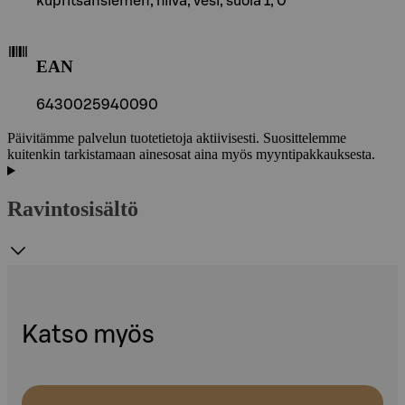
kupritsansiemen, hiiva, vesi, suola 1, 0
EAN
6430025940090
Päivitämme palvelun tuotetietoja aktiivisesti. Suosittelemme
kuitenkin tarkistamaan ainesosat aina myös myyntipakkauksesta.
Ravintosisältö
Katso myös