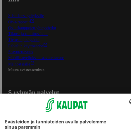
S-Business yrityksille
Oiva-raportit
Osuuskauppojen yhteystiedot
Tilaus- ja toimitusehdot
Tietosuojakäytäntö
Palvelun käyttöehdot
Saavutettavuus
Mobiilisovelluksen saavutettavuus
Mainostajalle
Muuta evästeasetuksia
S-ryhmän palvelut
S-ryhmä
Asiakasomistajuus
Yhteishyvä Ruoka -sovellus
S-ostoslista -sovellus