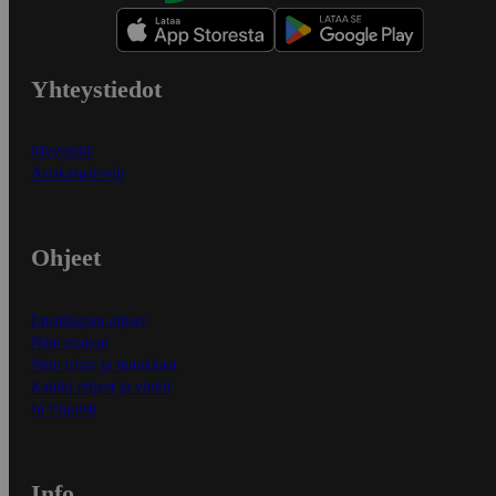
Yhteystiedot
Myymälät
Asiakaspalvelu
Ohjeet
Ensitilaajan ohjeet
Näin maksat
Näin tilaat ja muokkaat
Kaikki ohjeet ja vinkit
In English
Info