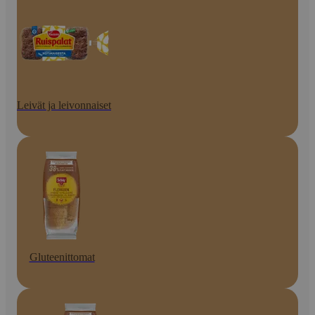
Leivät ja leivonnaiset
Gluteenittomat