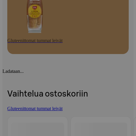
Gluteenittomat tummat leivät
Ladataan...
Vaihtelua ostoskoriin
Gluteenittomat tummat leivät
Ohita listaus