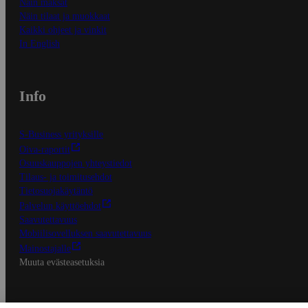
Näin maksat
Näin tilaat ja muokkaat
Kaikki ohjeet ja vinkit
In English
Info
S-Business yrityksille
Oiva-raportit
Osuuskauppojen yhteystiedot
Tilaus- ja toimitusehdot
Tietosuojakäytäntö
Palvelun käyttöehdot
Saavutettavuus
Mobiilisovelluksen saavutettavuus
Mainostajalle
Muuta evästeasetuksia