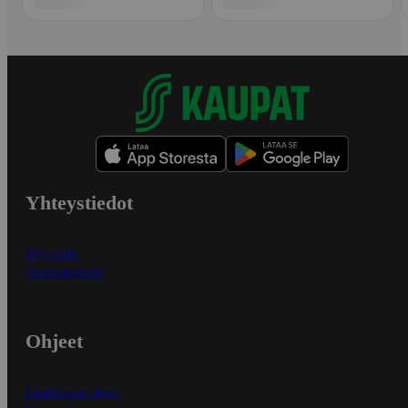
Yhteystiedot
Myymälät
Asiakaspalvelu
Ohjeet
Ensitilaajan ohjeet