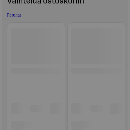
Vaihtelua ostoskoriin
Perunat
Ohita listaus