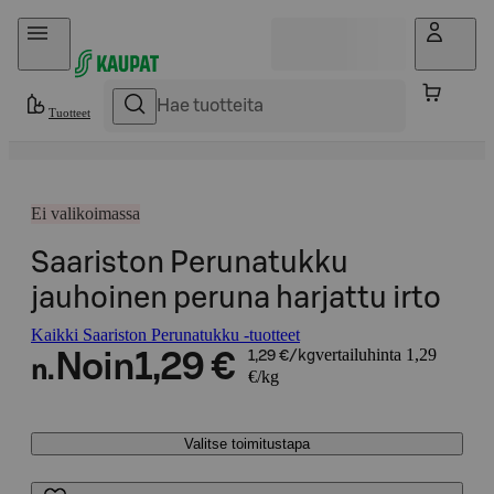
Hyppää sisältöön
Tuotteet
Ei valikoimassa
Saariston Perunatukku
jauhoinen peruna harjattu irto
Kaikki Saariston Perunatukku -tuotteet
vertailuhinta 1,29
Noin
1,29 €
1,29 €/kg
n.
€/kg
Valitse toimitustapa