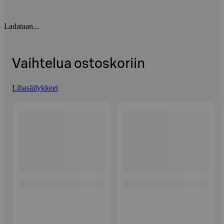
Ladataan...
Vaihtelua ostoskoriin
Lihasäilykkeet
Ohita listaus