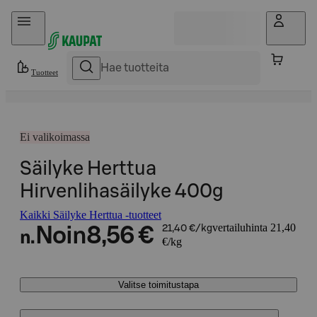
Hyppää sisältöön
Tuotteet
Ei valikoimassa
Säilyke Herttua
Hirvenlihasäilyke 400g
Kaikki Säilyke Herttua -tuotteet
vertailuhinta 21,40
Noin
8,56 €
21,40 €/kg
n.
€/kg
Valitse toimitustapa