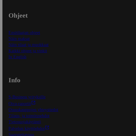
Ohjeet
Ensitilaajan ohjeet
Näin maksat
Näin tilaat ja muokkaat
Kaikki ohjeet ja vinkit
In English
Info
S-Business yrityksille
Oiva-raportit
Osuuskauppojen yhteystiedot
Tilaus- ja toimitusehdot
Tietosuojakäytäntö
Palvelun käyttöehdot
Saavutettavuus