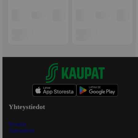
Yhteystiedot
Myymälät
Asiakaspalvelu