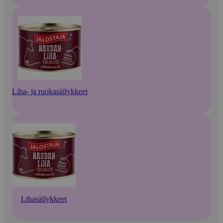
Liha- ja ruokasäilykkeet
Lihasäilykkeet