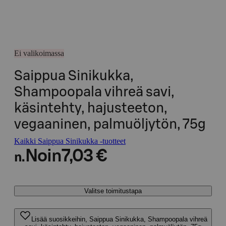
Ei valikoimassa
Saippua Sinikukka,
Shampoopala vihreä savi,
käsintehty, hajusteeton,
vegaaninen, palmuöljytön, 75g
Kaikki Saippua Sinikukka -tuotteet
Noin
7,03 €
n.
Valitse toimitustapa
Lisää suosikkeihin, Saippua Sinikukka, Shampoopala vihreä