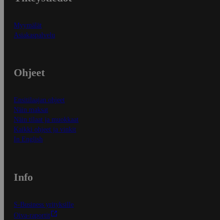
Myymälät
Asiakaspalvelu
Ohjeet
Ensitilaajan ohjeet
Näin maksat
Näin tilaat ja muokkaat
Kaikki ohjeet ja vinkit
In English
Info
S-Business yrityksille
Oiva-raportit