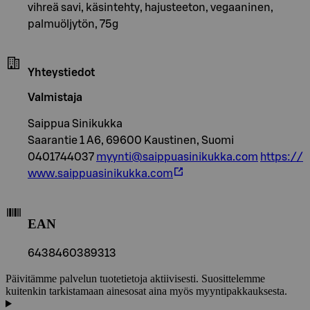
vihreä savi, käsintehty, hajusteeton, vegaaninen,
palmuöljytön, 75g
Yhteystiedot
Valmistaja
Saippua Sinikukka
Saarantie 1 A6, 69600 Kaustinen, Suomi
0401744037
myynti@saippuasinikukka.com
https://
www.saippuasinikukka.com
EAN
6438460389313
Päivitämme palvelun tuotetietoja aktiivisesti. Suosittelemme
kuitenkin tarkistamaan ainesosat aina myös myyntipakkauksesta.