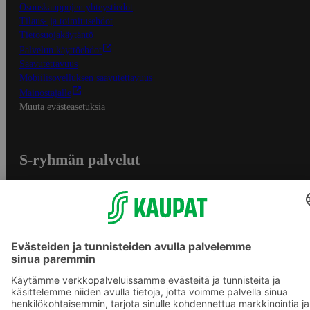
Osuuskauppojen yhteystiedot
Tilaus- ja toimitusehdot
Tietosuojakäytäntö
Palvelun käyttöehdot
Saavutettavuus
Mobiilisovelluksen saavutettavuus
Mainostajalle
Muuta evästeasetuksia
S-ryhmän palvelut
S-ryhmä
Asiakasomistajuus
Yhteishyvä Ruoka -sovellus
S-ostoslista -sovellus
Prisma.fi
Sokos.fi
S-Pankki
Yhteishyvä