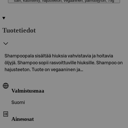
savi, käsintehty, hajusteeton, vegaaninen, palmuöljytön, 75g
Tuotetiedot
Shampoopala sisältää hiuksia vahvistavia ja hoitavia
öljyjä. Shampoo sopii rasvoittuville hiuksille. Shampoo on
hajusteeton. Tuote on vegaaninen ja…
Valmistusmaa
Suomi
Ainesosat