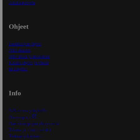
Asiakaspalvelu
Ohjeet
Ensitilaajan ohjeet
Näin maksat
Näin tilaat ja muokkaat
Kaikki ohjeet ja vinkit
In English
Info
S-Business yrityksille
Oiva-raportit
Osuuskauppojen yhteystiedot
Tilaus- ja toimitusehdot
Tietosuojakäytäntö