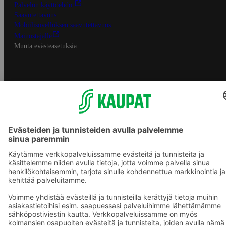
Palvelun käyttöehdot
Saavutettavuus
Mobiilisovelluksen saavutettavuus
Mainostajalle
Muuta evästeasetuksia
S-ryhmän palvelut
S-ryhmä
Asiakasomistajuus
Yhteishyvä Ruoka -sovellus
S-ostoslista -sovellus
Prisma.fi
Sokos.fi
S-Pankki
Yhteishyvä
Sokos Hotels
Raflaamo