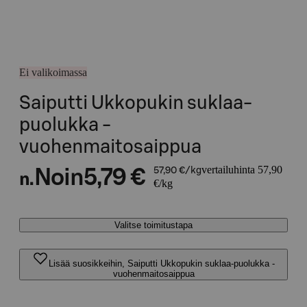
Ei valikoimassa
Saiputti Ukkopukin suklaa-
puolukka -
vuohenmaitosaippua
vertailuhinta 57,90
Noin
5,79 €
57,90 €/kg
n.
€/kg
Valitse toimitustapa
Lisää suosikkeihin, Saiputti Ukkopukin suklaa-puolukka -
vuohenmaitosaippua