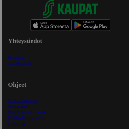
Yhteystiedot
Myymälät
Asiakaspalvelu
Ohjeet
Ensitilaajan ohjeet
Näin maksat
Näin tilaat ja muokkaat
Kaikki ohjeet ja vinkit
In English