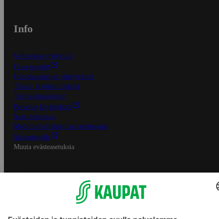
Info
S-Business yrityksille
Oiva-raportit
Osuuskauppojen yhteystiedot
Tilaus- ja toimitusehdot
Tietosuojakäytäntö
Palvelun käyttöehdot
Saavutettavuus
Mobiilisovelluksen saavutettavuus
Mainostajalle
Muuta evästeasetuksia
S-ryhmän palvelut
S-ryhmä