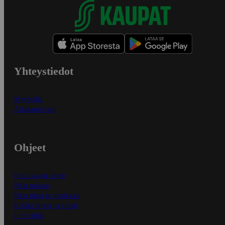
Yhteystiedot
Myymälät
Asiakaspalvelu
Ohjeet
Ensitilaajan ohjeet
Näin maksat
Näin tilaat ja muokkaat
Kaikki ohjeet ja vinkit
In English