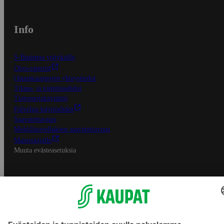
Info
S-Business yrityksille
Oiva-raportit
Osuuskauppojen yhteystiedot
Tilaus- ja toimitusehdot
Tietosuojakäytäntö
Palvelun käyttöehdot
Saavutettavuus
Mobiilisovelluksen saavutettavuus
Mainostajalle
Muuta evästeasetuksia
S-ryhmän palvelut
S-ryhmä