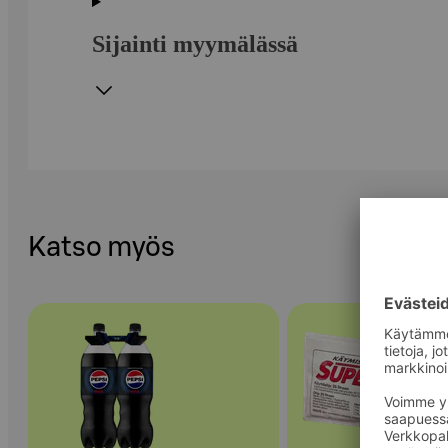
Sijainti myymälässä
Katso myös