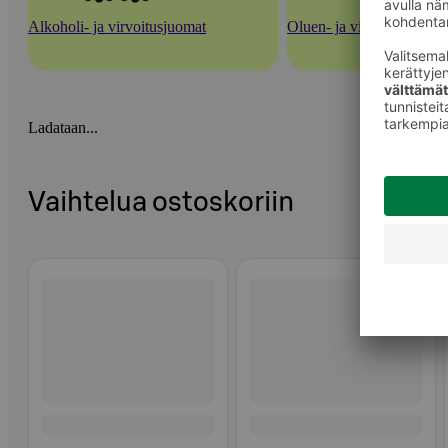
Alkoholi- ja virvoitusjuomat
Oluen- ja viininvalmistus
Ladataan...
Vaihtelua ostoskoriin
Ohita listaus