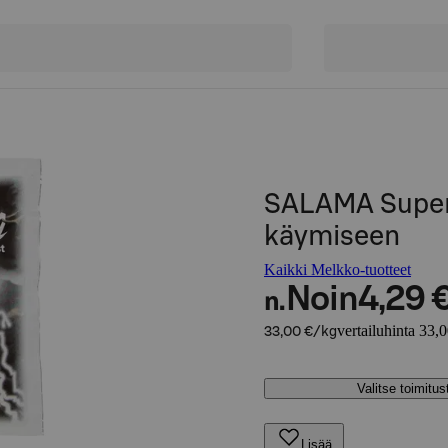
SALAMA Super
käymiseen
Kaikki Melkko-tuotteet
Noin
4,29 
n.
vertailuhinta 33,
33,00 €/kg
Valitse toimitu
Lisää