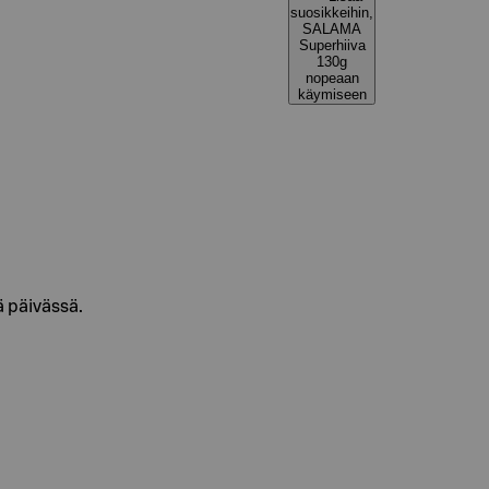
suosikkeihin,
SALAMA
Superhiiva
130g
nopeaan
käymiseen
ä päivässä.