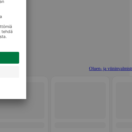
Oluen- ja viininvalmist