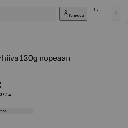
Kirjaudu
hiiva 130g nopeaan
€
00 €/kg
stapa