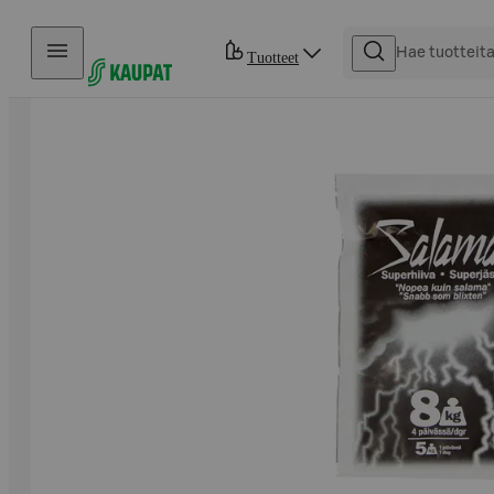
Hyppää sisältöön
Tuotteet