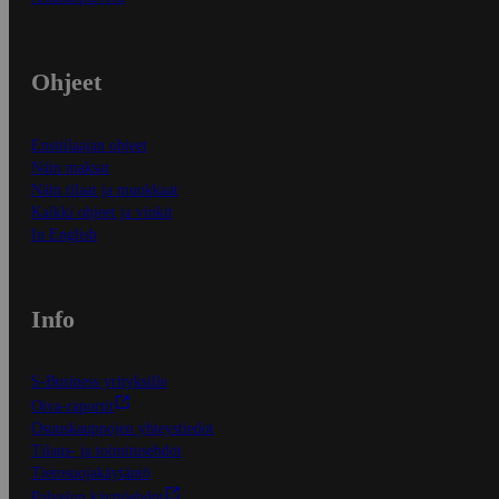
Ohjeet
Ensitilaajan ohjeet
Näin maksat
Näin tilaat ja muokkaat
Kaikki ohjeet ja vinkit
In English
Info
S-Business yrityksille
Oiva-raportit
Osuuskauppojen yhteystiedot
Tilaus- ja toimitusehdot
Tietosuojakäytäntö
Palvelun käyttöehdot