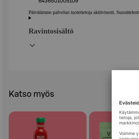
6436501005109
Päivitämme palvelun tuotetietoja aktiivisesti. Suositte
Ravintosisältö
Katso myös