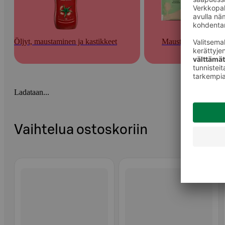
Öljyt, maustaminen ja kastikkeet
Mausteet
Ladataan...
Vaihtelua ostoskoriin
Ohita listaus