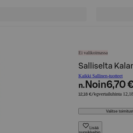
Ei valikoimassa
Salliselta Ka
Kaikki Sallinen-tuotteet
Noin
6,70 
n.
vertailuhinta 12,1
12,18 €/kg
Valitse toimitu
Lisää
suosikkeihin,