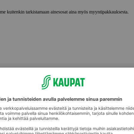
lemme kuitenkin tarkistamaan ainesosat aina myös myyntipakkauksesta.