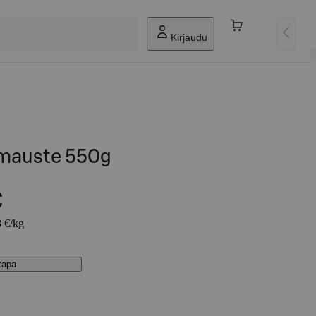
Kirjaudu
lamauste 550g
€
8 €/kg
stapa