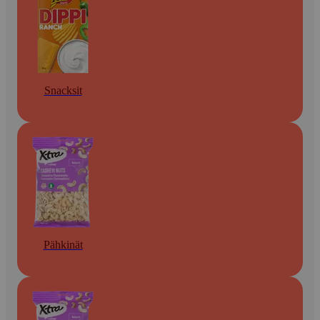
Snacksit
Pähkinät