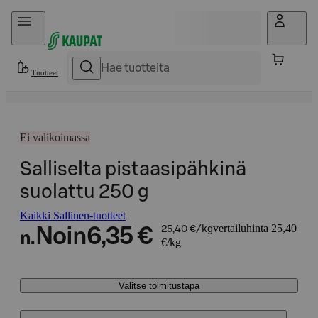
Hyppää sisältöön
Tuotteet
Ei valikoimassa
Salliselta pistaasipähkinä
suolattu 250 g
Kaikki Sallinen-tuotteet
vertailuhinta 25,40
Noin
6,35 €
25,40 €/kg
n.
€/kg
Valitse toimitustapa