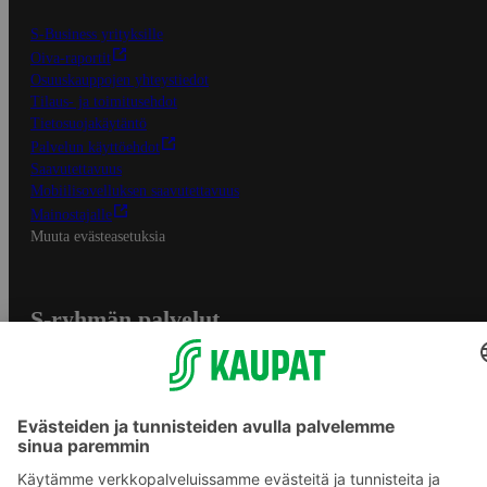
S-Business yrityksille
Oiva-raportit
Osuuskauppojen yhteystiedot
Tilaus- ja toimitusehdot
Tietosuojakäytäntö
Palvelun käyttöehdot
Saavutettavuus
Mobiilisovelluksen saavutettavuus
Mainostajalle
Muuta evästeasetuksia
S-ryhmän palvelut
S-ryhmä
Asiakasomistajuus
Yhteishyvä Ruoka -sovellus
S-ostoslista -sovellus
Prisma.fi