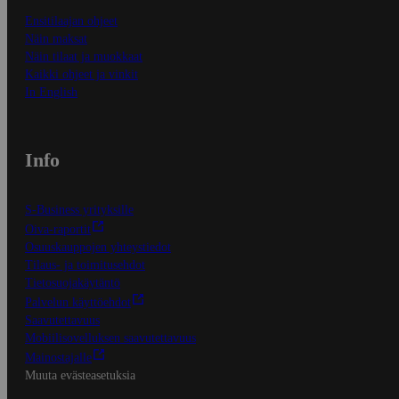
Ensitilaajan ohjeet
Näin maksat
Näin tilaat ja muokkaat
Kaikki ohjeet ja vinkit
In English
Info
S-Business yrityksille
Oiva-raportit
Osuuskauppojen yhteystiedot
Tilaus- ja toimitusehdot
Tietosuojakäytäntö
Palvelun käyttöehdot
Saavutettavuus
Mobiilisovelluksen saavutettavuus
Mainostajalle
Muuta evästeasetuksia