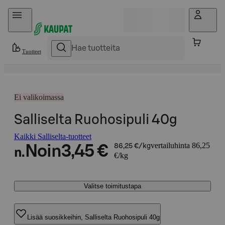
Hyppää sisältöön
Tuotteet
Ei valikoimassa
Salliselta Ruohosipuli 40g
Kaikki Salliselta-tuotteet
vertailuhinta 86,25
Noin
3,45 €
86,25 €/kg
n.
€/kg
Valitse toimitustapa
Lisää suosikkeihin, Salliselta Ruohosipuli 40g