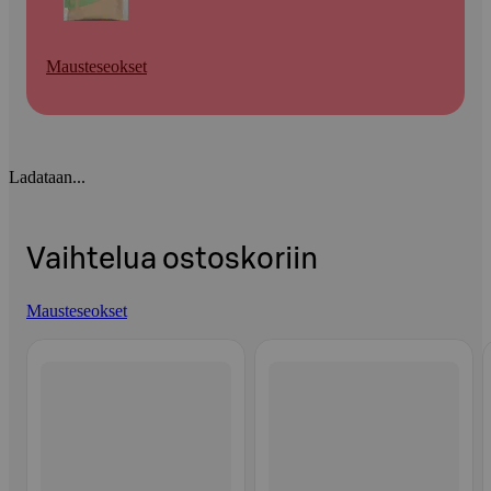
Mausteseokset
Ladataan...
Vaihtelua ostoskoriin
Mausteseokset
Ohita listaus