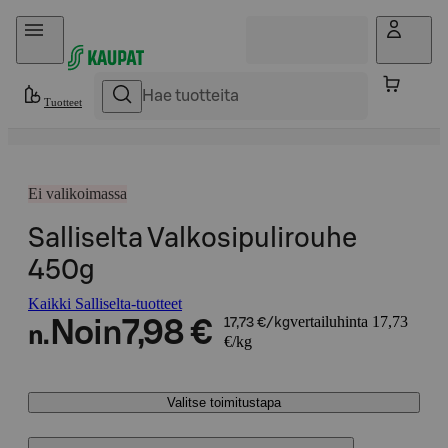
Hyppää sisältöön
Tuotteet
Ei valikoimassa
Salliselta Valkosipulirouhe
450g
Kaikki Salliselta-tuotteet
vertailuhinta 17,73
Noin
7,98 €
17,73 €/kg
n.
€/kg
Valitse toimitustapa