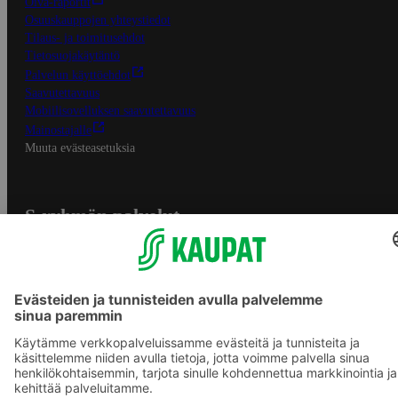
Oiva-raportit
Osuuskauppojen yhteystiedot
Tilaus- ja toimitusehdot
Tietosuojakäytäntö
Palvelun käyttöehdot
Saavutettavuus
Mobiilisovelluksen saavutettavuus
Mainostajalle
Muuta evästeasetuksia
S-ryhmän palvelut
S-ryhmä
Asiakasomistajuus
Yhteishyvä Ruoka -sovellus
S-ostoslista -sovellus
Prisma.fi
Sokos.fi
S-Pankki