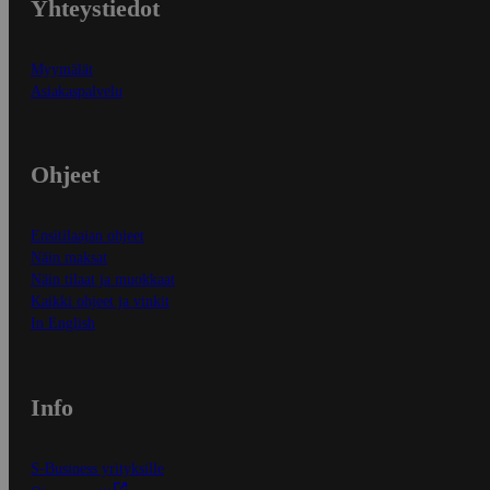
Yhteystiedot
Myymälät
Asiakaspalvelu
Ohjeet
Ensitilaajan ohjeet
Näin maksat
Näin tilaat ja muokkaat
Kaikki ohjeet ja vinkit
In English
Info
S-Business yrityksille