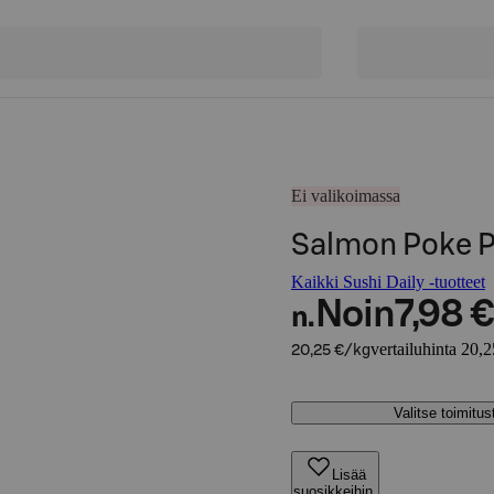
Ei valikoimassa
Salmon Poke 
Kaikki Sushi Daily -tuotteet
Noin
7,98 €
n.
vertailuhinta 20,
20,25 €/kg
Valitse toimitu
Lisää
suosikkeihin,