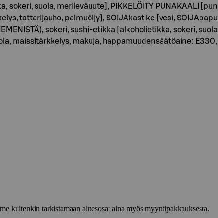
ka, sokeri, suola, merileväuute], PIKKELÖITY PUNAKAALI [punak
kkelys, tattarijauho, palmuöljy], SOIJAkastike [vesi, SOIJApa
ISTÄ), sokeri, sushi-etikka [alkoholietikka, sokeri, suola,
y, suola, maissitärkkelys, makuja, happamuudensäätöaine: E3
lemme kuitenkin tarkistamaan ainesosat aina myös myyntipakkauksesta.