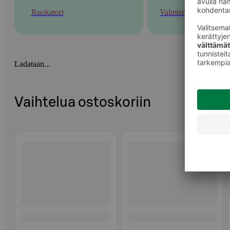
Ruokatori
Valmisruoka
Ladataan...
Vaihtelua ostoskoriin
Ohita listaus