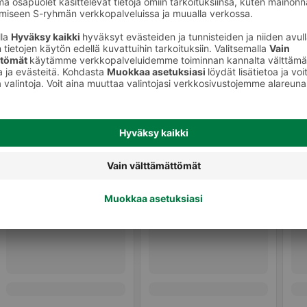
Valmiit ateriat ja aterian osat