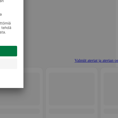
Valmiit ateriat ja aterian o