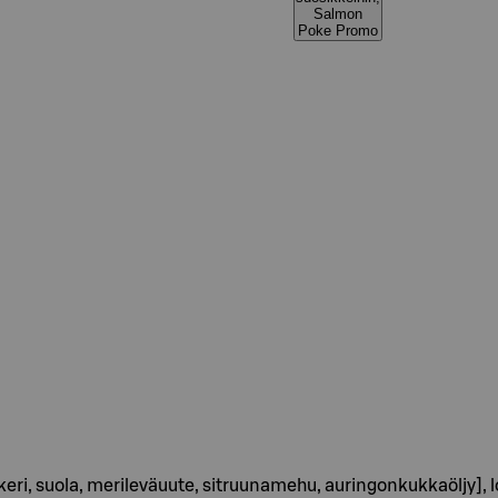
Salmon
Poke Promo
 sokeri, suola, merileväuute, sitruunamehu, auringonkukkaöljy]