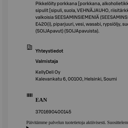
Pikkelöity porkkana [porkkana, alkoholietik
sipulit [sipuli, suola, VEHNÄJAUHO, riisitär
valkoisia SEESAMINSIEMENIÄ (SEESAMINSIEMEN
E420(i), piparjuuri, vesi, wasabi, rypsiölj
(SOIJApavut) (SOIJApavuista).
Yhteystiedot
Valmistaja
KellyDeli Oy
Kalevankatu 6, 00100, Helsinki, Soumi
EAN
3701690400145
Päivitämme palvelun tuotetietoja aktiivisesti. Suositte