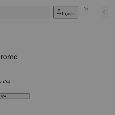
Kirjaudu
Promo
25 €/kg
stapa