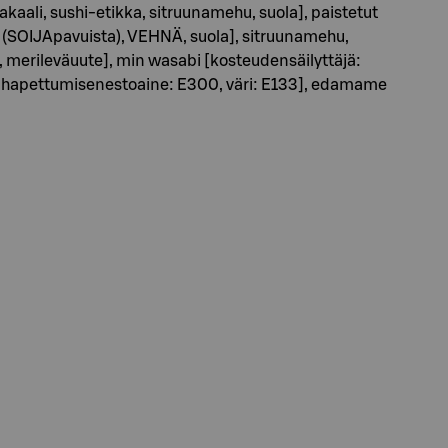
aali, sushi-etikka, sitruunamehu, suola], paistetut
pu (SOIJApavuista), VEHNÄ, suola], sitruunamehu,
 merileväuute], min wasabi [kosteudensäilyttäjä:
30, hapettumisenestoaine: E300, väri: E133], edamame