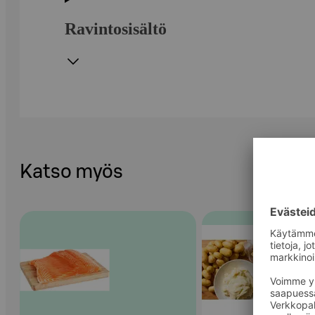
Ravintosisältö
Katso myös