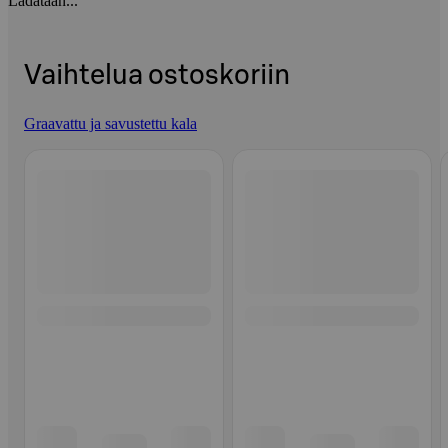
Ladataan...
Vaihtelua ostoskoriin
Graavattu ja savustettu kala
Ohita listaus