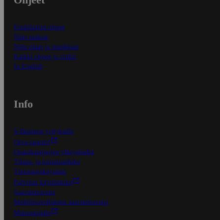
Ensitilaajan ohjeet
Näin maksat
Näin tilaat ja muokkaat
Kaikki ohjeet ja vinkit
In English
Info
S-Business yrityksille
Oiva-raportit
Osuuskauppojen yhteystiedot
Tilaus- ja toimitusehdot
Tietosuojakäytäntö
Palvelun käyttöehdot
Saavutettavuus
Mobiilisovelluksen saavutettavuus
Mainostajalle