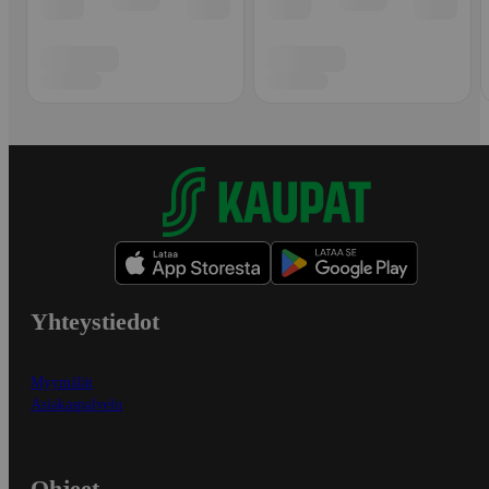
Yhteystiedot
Myymälät
Asiakaspalvelu
Ohjeet