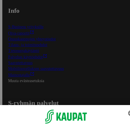
Info
S-Business yrityksille
Oiva-raportit
Osuuskauppojen yhteystiedot
Tilaus- ja toimitusehdot
Tietosuojakäytäntö
Palvelun käyttöehdot
Saavutettavuus
Mobiilisovelluksen saavutettavuus
Mainostajalle
Muuta evästeasetuksia
S-ryhmän palvelut
S-ryhmä
Asiakasomistajuus