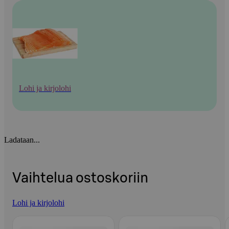
Lohi ja kirjolohi
Ladataan...
Vaihtelua ostoskoriin
Lohi ja kirjolohi
Ohita listaus