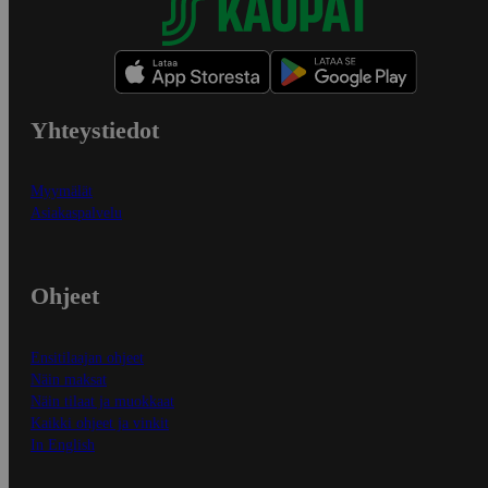
Yhteystiedot
Myymälät
Asiakaspalvelu
Ohjeet
Ensitilaajan ohjeet
Näin maksat
Näin tilaat ja muokkaat
Kaikki ohjeet ja vinkit
In English