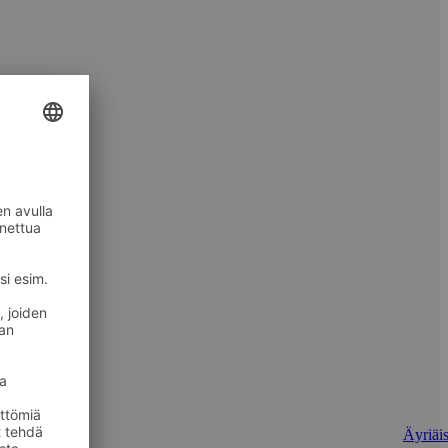
Äyriäis