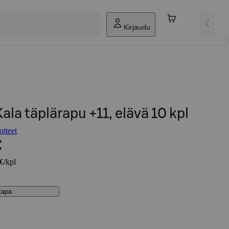
Kirjaudu
ala täplärapu +11, elävä 10 kpl
otteet
€
 €/kpl
stapa