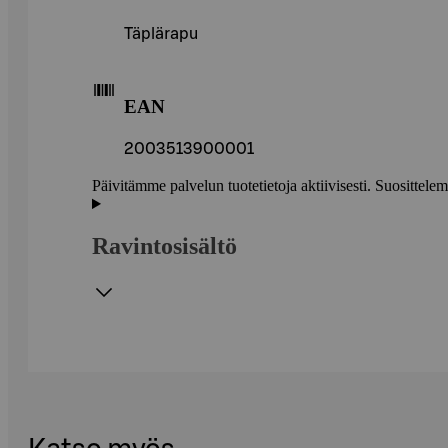
Täplärapu
EAN
2003513900001
Päivitämme palvelun tuotetietoja aktiivisesti. Suositte
Ravintosisältö