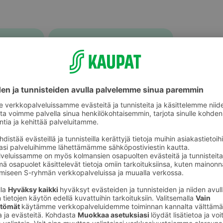
Äyriäiset