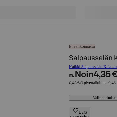
Ei valikoimassa
Salpausselän K
Kaikki Salpausselän Kala -tu
Noin
4,35 
n.
vertailuhinta 0,43
0,43 €/kpl
Valitse toimitu
Lisää
suosikkeihin,