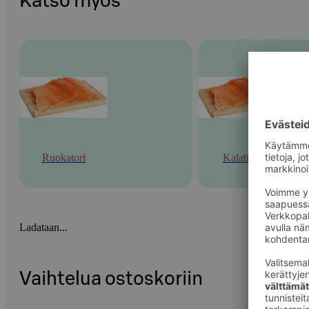
Katso myös
Ruokatori
Kalatiski
Ladataan...
Vaihtelua ostoskoriin