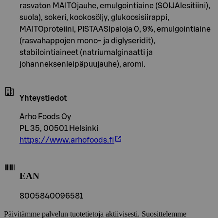
rasvaton MAITOjauhe, emulgointiaine (SOIJAlesitiini),
suola), sokeri, kookosöljy, glukoosisiirappi,
MAITOproteiini, PISTAASIpaloja 0, 9%, emulgointiaine
(rasvahappojen mono- ja diglyseridit),
stabilointiaineet (natriumalginaatti ja
johanneksenleipäpuujauhe), aromi.
Yhteystiedot
Arho Foods Oy
PL 35, 00501 Helsinki
https://www.arhofoods.fi
EAN
8005840096581
Päivitämme palvelun tuotetietoja aktiivisesti. Suosittelemme