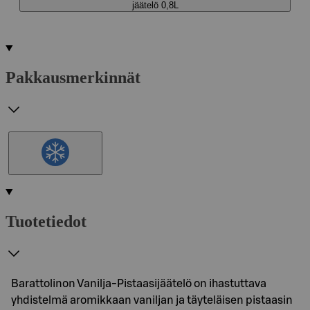
jäätelö 0,8L
Pakkausmerkinnät
Tuotetiedot
Barattolinon Vanilja-Pistaasijäätelö on ihastuttava
yhdistelmä aromikkaan vaniljan ja täyteläisen pistaasin