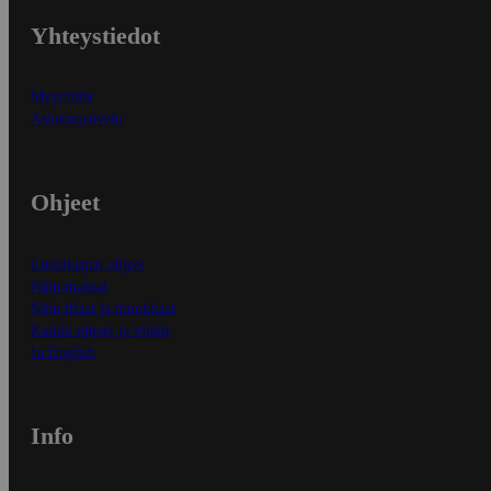
Yhteystiedot
Myymälät
Asiakaspalvelu
Ohjeet
Ensitilaajan ohjeet
Näin maksat
Näin tilaat ja muokkaat
Kaikki ohjeet ja vinkit
In English
Info