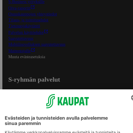
S-Business yrityksille
Oiva-raportit
Osuuskauppojen yhteystiedot
Tilaus- ja toimitusehdot
Tietosuojakäytäntö
Palvelun käyttöehdot
Saavutettavuus
Mobiilisovelluksen saavutettavuus
Mainostajalle
Muuta evästeasetuksia
S-ryhmän palvelut
S-ryhmä
Asiakasomistajuus
Yhteishyvä Ruoka -sovellus
S-ostoslista -sovellus
Prisma.fi
Sokos.fi