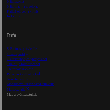
Näin maksat
Näin tilaat ja muokkaat
Kaikki ohjeet ja vinkit
In English
Info
S-Business yrityksille
Oiva-raportit
Osuuskauppojen yhteystiedot
Tilaus- ja toimitusehdot
Tietosuojakäytäntö
Palvelun käyttöehdot
Saavutettavuus
Mobiilisovelluksen saavutettavuus
Mainostajalle
Muuta evästeasetuksia