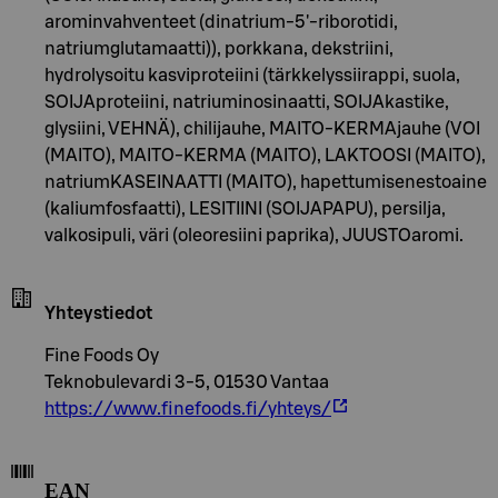
arominvahventeet (dinatrium-5'-riborotidi,
natriumglutamaatti)), porkkana, dekstriini,
hydrolysoitu kasviproteiini (tärkkelyssiirappi, suola,
SOIJAproteiini, natriuminosinaatti, SOIJAkastike,
glysiini, VEHNÄ), chilijauhe, MAITO-KERMAjauhe (VOI
(MAITO), MAITO-KERMA (MAITO), LAKTOOSI (MAITO),
natriumKASEINAATTI (MAITO), hapettumisenestoaine
(kaliumfosfaatti), LESITIINI (SOIJAPAPU), persilja,
valkosipuli, väri (oleoresiini paprika), JUUSTOaromi.
Yhteystiedot
Fine Foods Oy
Teknobulevardi 3-5, 01530 Vantaa
https://www.finefoods.fi/yhteys/
EAN