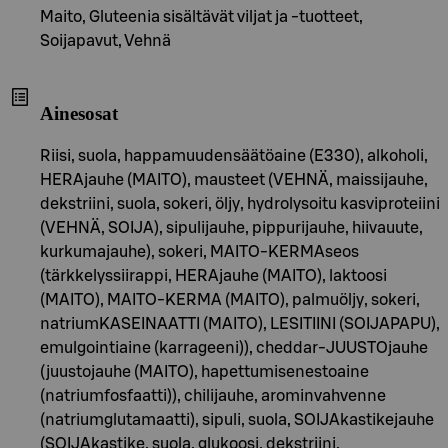
Maito, Gluteenia sisältävät viljat ja -tuotteet,
Soijapavut, Vehnä
Ainesosat
Riisi, suola, happamuudensäätöaine (E330), alkoholi,
HERAjauhe (MAITO), mausteet (VEHNÄ, maissijauhe,
dekstriini, suola, sokeri, öljy, hydrolysoitu kasviproteiini
(VEHNÄ, SOIJA), sipulijauhe, pippurijauhe, hiivauute,
kurkumajauhe), sokeri, MAITO-KERMAseos
(tärkkelyssiirappi, HERAjauhe (MAITO), laktoosi
(MAITO), MAITO-KERMA (MAITO), palmuöljy, sokeri,
natriumKASEINAATTI (MAITO), LESITIINI (SOIJAPAPU),
emulgointiaine (karrageeni)), cheddar-JUUSTOjauhe
(juustojauhe (MAITO), hapettumisenestoaine
(natriumfosfaatti)), chilijauhe, arominvahvenne
(natriumglutamaatti), sipuli, suola, SOIJAkastikejauhe
(SOIJAkastike, suola, glukoosi, dekstriini,