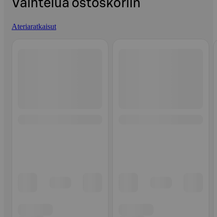
Vaihtelua ostoskoriin
Ateriaratkaisut
Ohita listaus