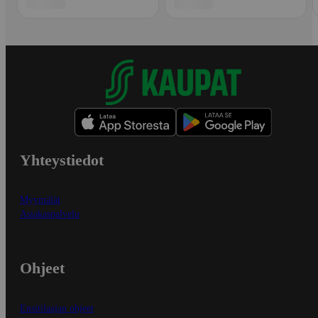
Yhteystiedot
Myymälät
Asiakaspalvelu
Ohjeet
Ensitilaajan ohjeet