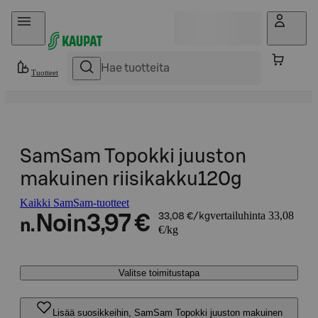
Hyppää sisältöön
Tuotteet
SamSam Topokki juuston
makuinen riisikakku120g
Kaikki SamSam-tuotteet
vertailuhinta 33,08
Noin
3,97 €
33,08 €/kg
n.
€/kg
Valitse toimitustapa
Lisää suosikkeihin, SamSam Topokki juuston makuinen