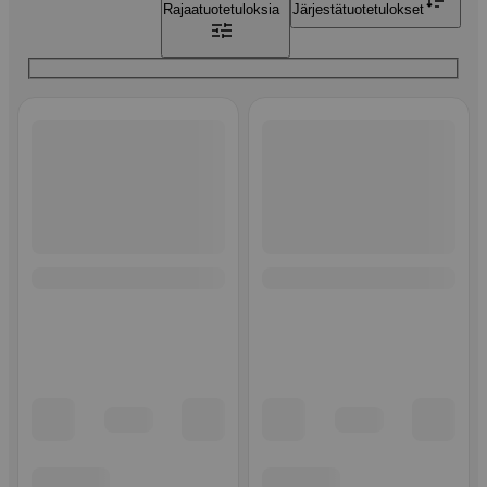
Rajaa
tuotetuloksia
Järjestä
tuotetulokset