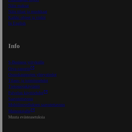
Näin maksat
Näin tilaat ja muokkaat
Kaikki ohjeet ja vinkit
In English
Info
S-Business yrityksille
Oiva-raportit
Osuuskauppojen yhteystiedot
Tilaus- ja toimitusehdot
Tietosuojakäytäntö
Palvelun käyttöehdot
Saavutettavuus
Mobiilisovelluksen saavutettavuus
Mainostajalle
Muuta evästeasetuksia