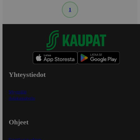
1
Yhteystiedot
Myymälät
Asiakaspalvelu
Ohjeet
Ensitilaajan ohjeet