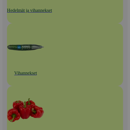
Hedelmät ja vihannekset
Vihannekset