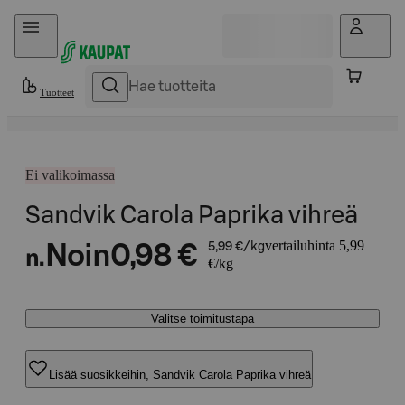
Hyppää sisältöön
Tuotteet
Ei valikoimassa
Sandvik Carola Paprika vihreä
vertailuhinta 5,99
Noin
0,98 €
5,99 €/kg
n.
€/kg
Valitse toimitustapa
Lisää suosikkeihin, Sandvik Carola Paprika vihreä