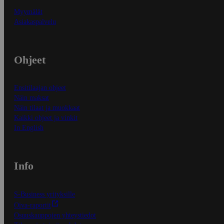
Myymälät
Asiakaspalvelu
Ohjeet
Ensitilaajan ohjeet
Näin maksat
Näin tilaat ja muokkaat
Kaikki ohjeet ja vinkit
In English
Info
S-Business yrityksille
Oiva-raportit
Osuuskauppojen yhteystiedot