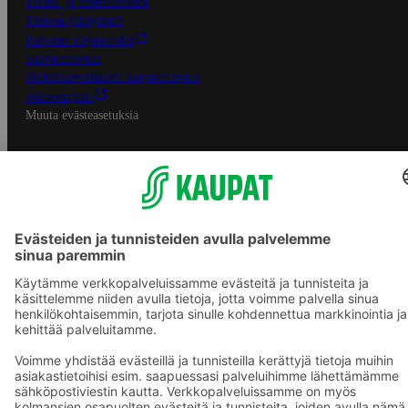
Tilaus- ja toimitusehdot
Tietosuojakäytäntö
Palvelun käyttöehdot
Saavutettavuus
Mobiilisovelluksen saavutettavuus
Mainostajalle
Muuta evästeasetuksia
S-ryhmän palvelut
S-ryhmä
Asiakasomistajuus
Yhteishyvä Ruoka -sovellus
S-ostoslista -sovellus
Prisma.fi
Sokos.fi
S-Pankki
Yhteishyvä
Sokos Hotels