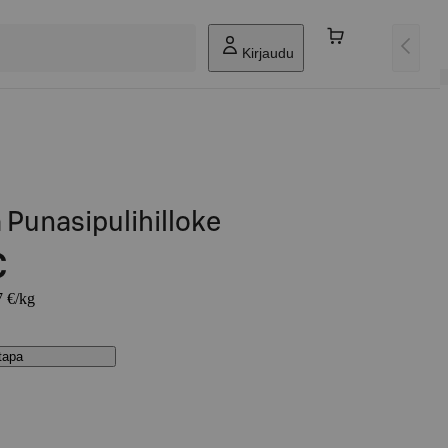
Kirjaudu
 Punasipulihilloke
€
7 €/kg
stapa