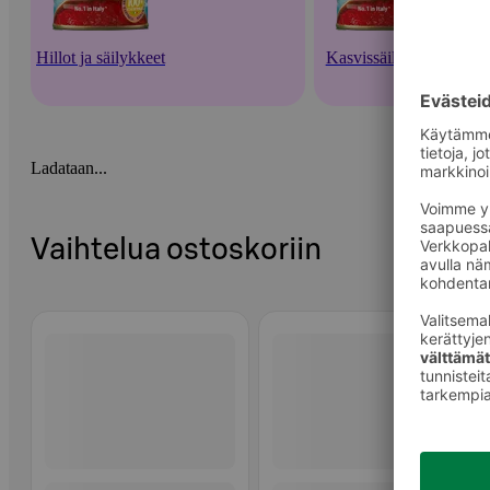
Hillot ja säilykkeet
Kasvissäilykkeet
Ladataan...
Vaihtelua ostoskoriin
Ohita listaus