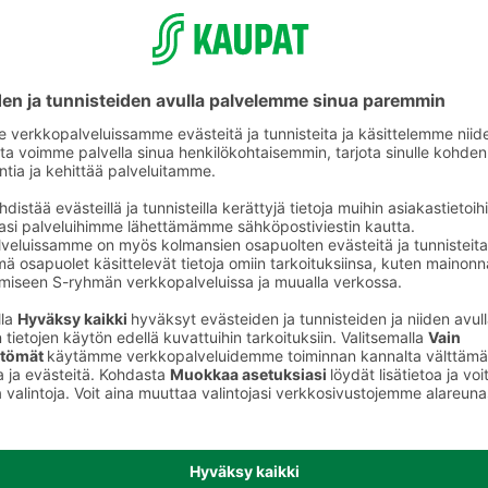
Muut vihannessäilykkeet