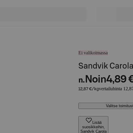
Ei valikoimassa
Sandvik Carola
Noin
4,89 
n.
vertailuhinta 12,8
12,87 €/kg
Valitse toimitu
Lisää
suosikkeihin,
Sandvik Carola