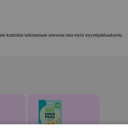
lemme kuitenkin tarkistamaan ainesosat aina myös myyntipakkauksesta.