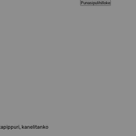
Punasipulihilloke
ustapippuri, kanelitanko