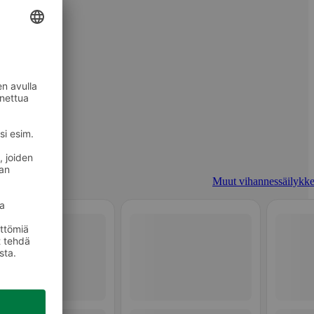
Muut vihannessäilykke