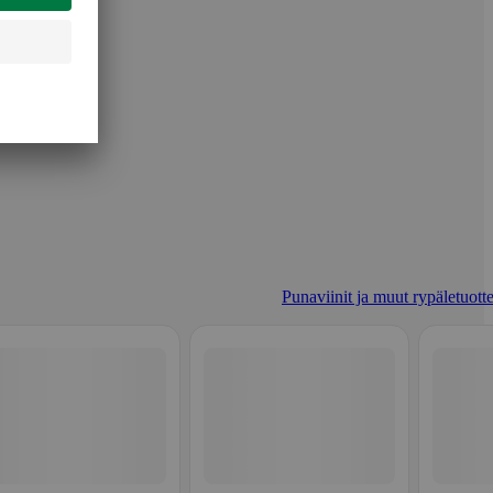
Punaviinit ja muut rypäletuotte