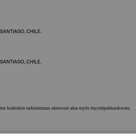
 SANTIAGO, CHILE.
 SANTIAGO, CHILE.
lemme kuitenkin tarkistamaan ainesosat aina myös myyntipakkauksesta.