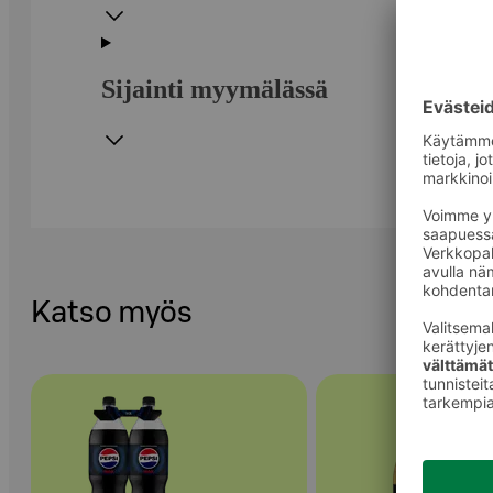
Sijainti myymälässä
Katso myös