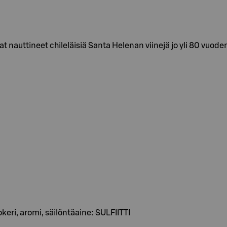
t nauttineet chileläisiä Santa Helenan viinejä jo yli 80 vuo
sokeri, aromi, säilöntäaine: SULFIITTI