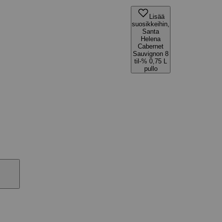
Lisää
suosikkeihin,
Santa
Helena
Cabernet
Sauvignon 8
til-% 0,75 L
pullo