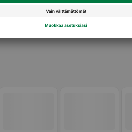
eet
Punaviinit ja muut rypäletuotteet