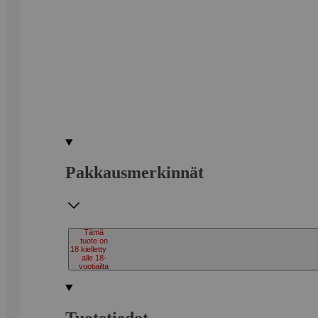
Pakkausmerkinnät
Tämä
tuote on
18
kielletty
alle 18-
vuotiailta
Tuotetiedot