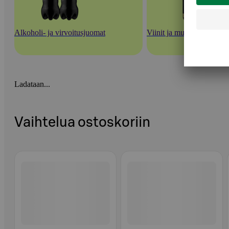
Alkoholi- ja virvoitusjuomat
Viinit ja muut rypäletuott
Ladataan...
Vaihtelua ostoskoriin
Ohita listaus