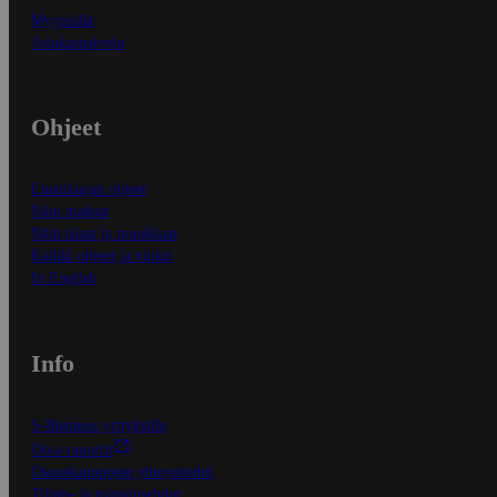
Myymälät
Asiakaspalvelu
Ohjeet
Ensitilaajan ohjeet
Näin maksat
Näin tilaat ja muokkaat
Kaikki ohjeet ja vinkit
In English
Info
S-Business yrityksille
Oiva-raportit
Osuuskauppojen yhteystiedot
Tilaus- ja toimitusehdot