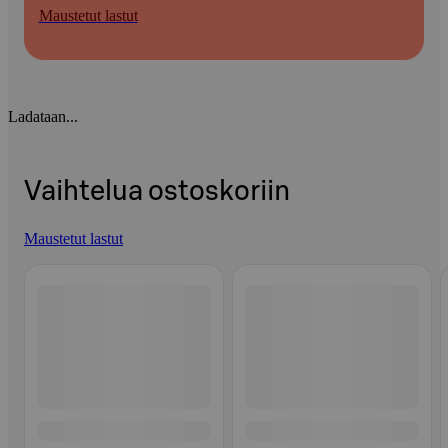
Maustetut lastut
Ladataan...
Vaihtelua ostoskoriin
Maustetut lastut
Ohita listaus