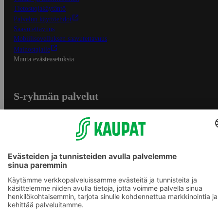
Tietosuojakäytäntö
Palvelun käyttöehdot
Saavutettavuus
Mobiilisovelluksen saavutettavuus
Mainostajalle
Muuta evästeasetuksia
S-ryhmän palvelut
S-ryhmä
Asiakasomistajuus
Yhteishyvä Ruoka -sovellus
S-ostoslista -sovellus
Prisma.fi
Sokos.fi
S-Pankki
Yhteishyvä
Sokos Hotels