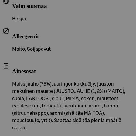
Valmistusmaa
Belgia
Allergeenit
Maito, Soijapavut
Ainesosat
Maissijauho (75%), auringonkukkaöljy, juuston
makuinen mauste (JUUSTOJAUHE (1, 2%) (MAITO),
suola, LAKTOOSI, sipuli, PIIMÄ, sokeri, mausteet,
rypälesokeri, tomaatti, luontainen aromi, happo
(sitruunahappo), aromi (sisältää MAITOA),
mausteuute, yrtit). Saattaa sisältää pieniä määriä
soijaa.