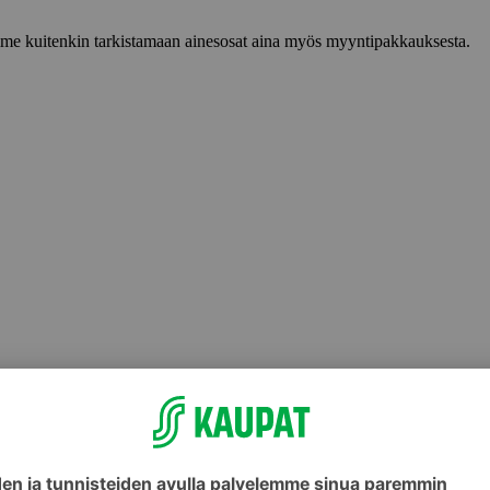
lemme kuitenkin tarkistamaan ainesosat aina myös myyntipakkauksesta.