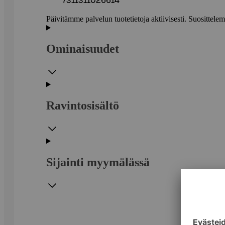
7311311026614
Päivitämme palvelun tuotetietoja aktiivisesti. Suositte
Ominaisuudet
Ravintosisältö
Sijainti myymälässä