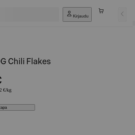
Kirjaudu
G Chili Flakes
€
72 €/kg
stapa