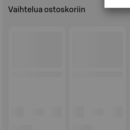
Vaihtelua ostoskoriin
Ohita listaus