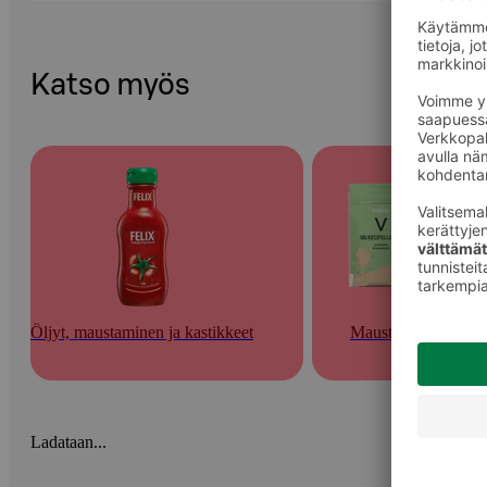
Katso myös
Öljyt, maustaminen ja kastikkeet
Mausteet
Ladataan...