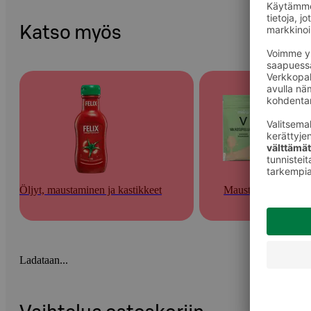
Katso myös
Öljyt, maustaminen ja kastikkeet
Mausteet
Ladataan...