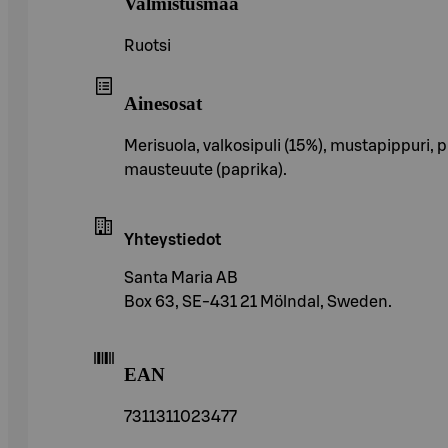
Valmistusmaa
Ruotsi
Ainesosat
Merisuola, valkosipuli (15%), mustapippuri, pu
mausteuute (paprika).
Yhteystiedot
Santa Maria AB
Box 63, SE-431 21 Mölndal, Sweden.
EAN
7311311023477