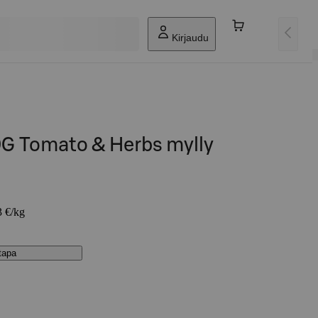
Kirjaudu
9G Tomato & Herbs mylly
3 €/kg
stapa