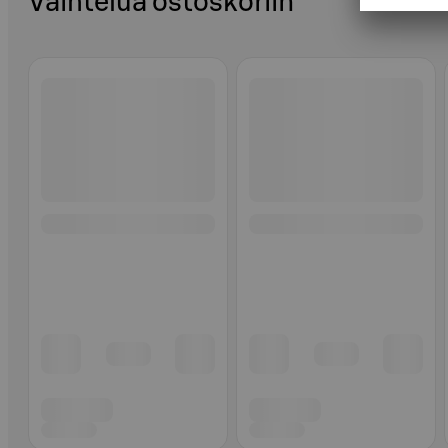
Vaihtelua ostoskoriin
Ohita listaus