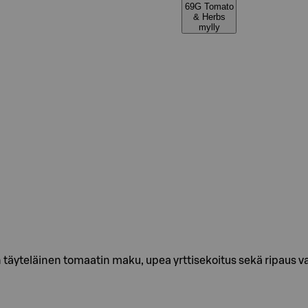
69G Tomato
& Herbs
mylly
äyteläinen tomaatin maku, upea yrttisekoitus sekä ripaus valk