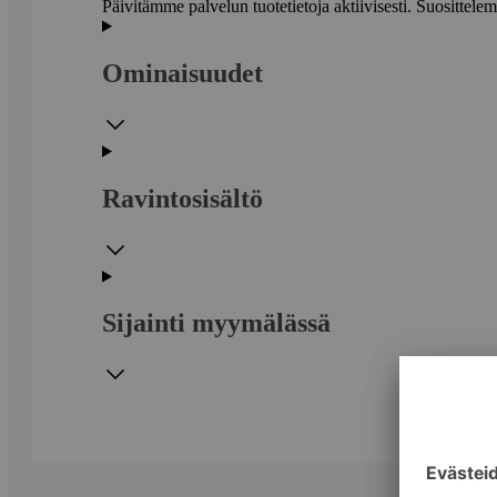
Päivitämme palvelun tuotetietoja aktiivisesti. Suositte
Ominaisuudet
Ravintosisältö
Sijainti myymälässä