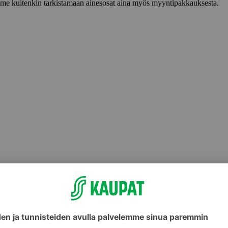
lemme kuitenkin tarkistamaan ainesosat aina myös myyntipakkauksesta.