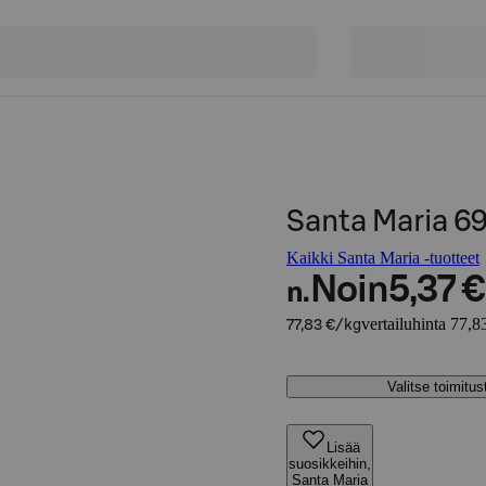
Santa Maria 6
Kaikki Santa Maria -tuotteet
Noin
5,37 €
n.
vertailuhinta 77,8
77,83 €/kg
Valitse toimitu
Lisää
suosikkeihin,
Santa Maria