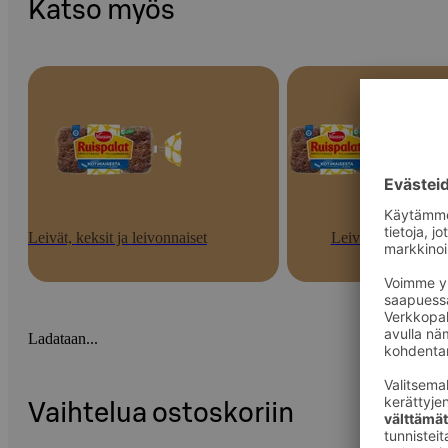
Katso myös
Leivät, keksit ja leivonnaiset
Leivät
Ladataan...
Vaihtelua ostoskoriin