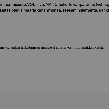
ihomejuusto, VOI, hiiva, MAITOjauhe, leivänparanne (vehnäjau
aa sisältää pieniä määriä kananmunaa, seesaminsiementä, pähki
lemme kuitenkin tarkistamaan ainesosat aina myös myyntipakkauksesta.