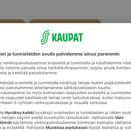
Erikoisleivät