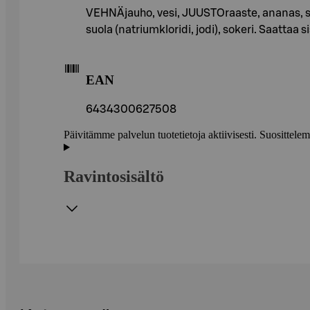
VEHNÄjauho, vesi, JUUSTOraaste, ananas, sin
suola (natriumkloridi, jodi), sokeri. Saatt
EAN
6434300627508
Päivitämme palvelun tuotetietoja aktiivisesti. Suositte
Ravintosisältö