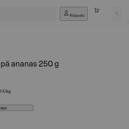
Kirjaudu
ipä ananas 250 g
8 €/kg
stapa