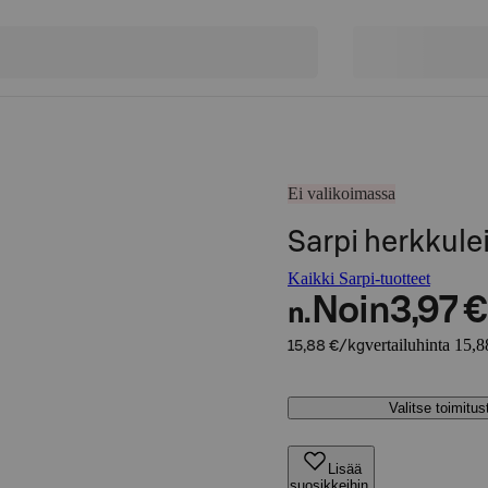
Ei valikoimassa
Sarpi herkkule
Kaikki Sarpi-tuotteet
Noin
3,97 €
n.
vertailuhinta 15,8
15,88 €/kg
Valitse toimitu
Lisää
suosikkeihin,