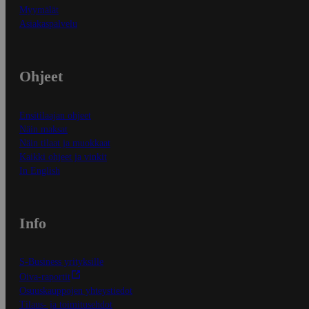
Myymälät
Asiakaspalvelu
Ohjeet
Ensitilaajan ohjeet
Näin maksat
Näin tilaat ja muokkaat
Kaikki ohjeet ja vinkit
In English
Info
S-Business yrityksille
Oiva-raportit
Osuuskauppojen yhteystiedot
Tilaus- ja toimitusehdot