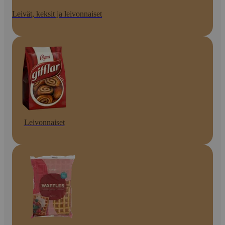
Leivät, keksit ja leivonnaiset
Leivonnaiset