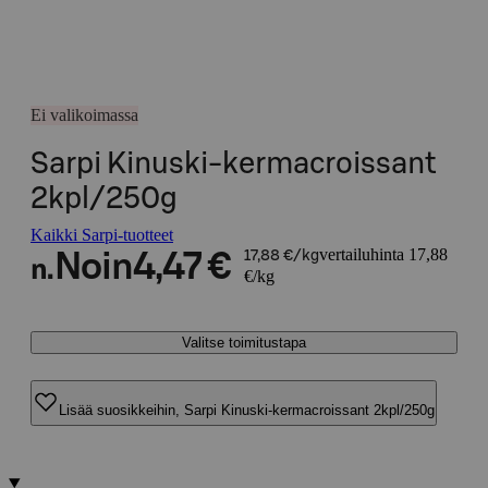
Ei valikoimassa
Sarpi Kinuski-kermacroissant
2kpl/250g
Kaikki Sarpi-tuotteet
vertailuhinta 17,88
Noin
4,47 €
17,88 €/kg
n.
€/kg
Valitse toimitustapa
Lisää suosikkeihin, Sarpi Kinuski-kermacroissant 2kpl/250g