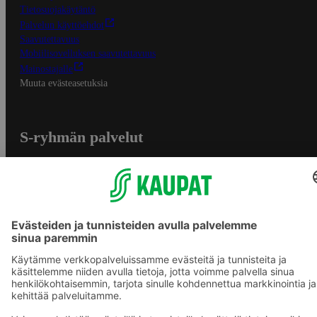
Tietosuojakäytäntö
Palvelun käyttöehdot
Saavutettavuus
Mobiilisovelluksen saavutettavuus
Mainostajalle
Muuta evästeasetuksia
S-ryhmän palvelut
S-ryhmä
Asiakasomistajuus
Yhteishyvä Ruoka -sovellus
S-ostoslista -sovellus
Prisma.fi
Sokos.fi
S-Pankki
Yhteishyvä
Sokos Hotels