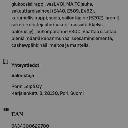
glukoosisiirappi, vesi, VOI, MAITOjauhe,
sakeuttamisaineet (E440, E509, E452),
karamellisiirappi, suola, säilöntäaine (E202), aromi],
sokeri, koristejauhe (sokeri, maissitärkkelys,
palmuöljy), jauhonparanne E300. Saattaa sisältää
pieniä määriä kananmunaa, seesaminsiementä,
cashewpähkinää, maitoa ja mantelia.
Yhteystiedot
Valmistaja
Porin Leipä Oy
Karjalankatu 8, 28130, Pori, Suomi
EAN
6434300629700