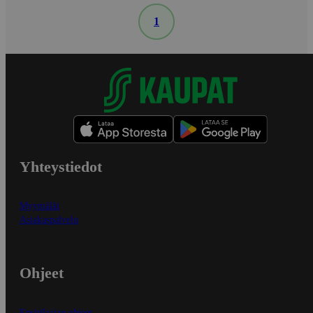
1
Yhteystiedot
Myymälät
Asiakaspalvelu
Ohjeet
Ensitilaajan ohjeet