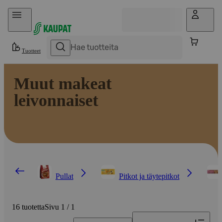
Hyppää sisältöön
Tuotteet
Muut makeat
leivonnaiset
Pullat
Pitkot ja täytepitkot
16 tuotetta
Sivu 1 / 1