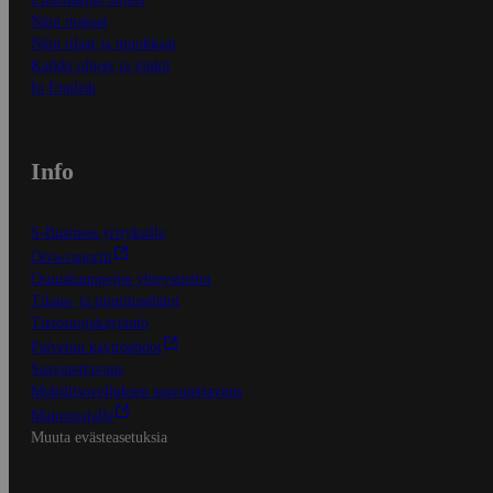
Näin maksat
Näin tilaat ja muokkaat
Kaikki ohjeet ja vinkit
In English
Info
S-Business yrityksille
Oiva-raportit
Osuuskauppojen yhteystiedot
Tilaus- ja toimitusehdot
Tietosuojakäytäntö
Palvelun käyttöehdot
Saavutettavuus
Mobiilisovelluksen saavutettavuus
Mainostajalle
Muuta evästeasetuksia