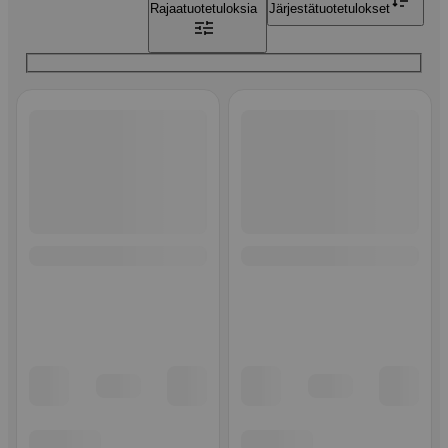
Rajaa
tuotetuloksia
Järjestä
tuotetulokset