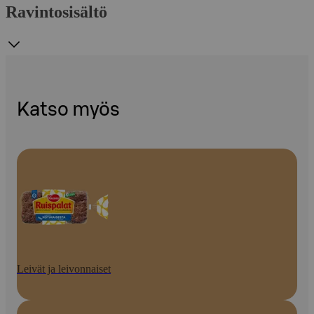
Ravintosisältö
Katso myös
Leivät ja leivonnaiset