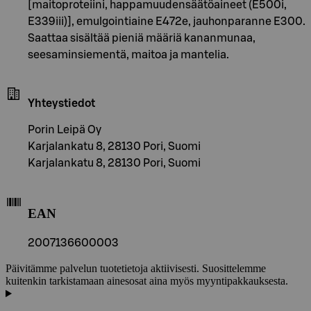
[maitoproteiini, happamuudensäätöaineet (E500i,
E339iii)], emulgointiaine E472e, jauhonparanne E300.
Saattaa sisältää pieniä määriä kananmunaa,
seesaminsiementä, maitoa ja mantelia.
Yhteystiedot
Porin Leipä Oy
Karjalankatu 8, 28130 Pori, Suomi
Karjalankatu 8, 28130 Pori, Suomi
EAN
2007136600003
Päivitämme palvelun tuotetietoja aktiivisesti. Suosittelemme
kuitenkin tarkistamaan ainesosat aina myös myyntipakkauksesta.