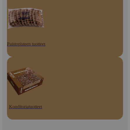
Paistopisteen tuotteet
Konditoriatuotteet