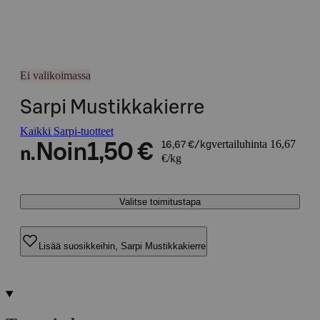
Ei valikoimassa
Sarpi Mustikkakierre
Kaikki Sarpi-tuotteet
vertailuhinta 16,67
Noin
1,50 €
16,67 €/kg
n.
€/kg
Valitse toimitustapa
Lisää suosikkeihin, Sarpi Mustikkakierre