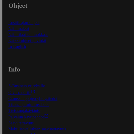
Ohjeet
Ensitilaajan ohjeet
Näin maksat
Näin tilaat ja muokkaat
Kaikki ohjeet ja vinkit
In English
Info
S-Business yrityksille
Oiva-raportit
Osuuskauppojen yhteystiedot
Tilaus- ja toimitusehdot
Tietosuojakäytäntö
Palvelun käyttöehdot
Saavutettavuus
Mobiilisovelluksen saavutettavuus