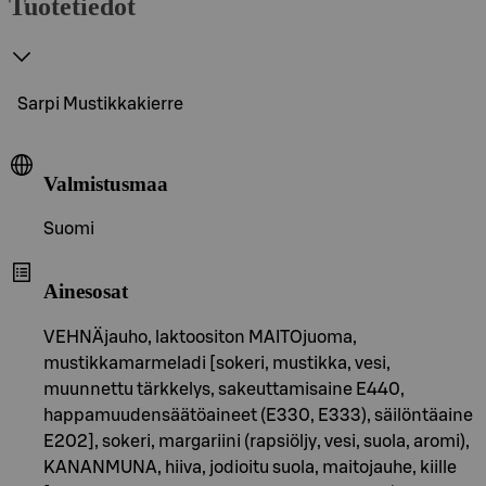
Tuotetiedot
Sarpi Mustikkakierre
Valmistusmaa
Suomi
Ainesosat
VEHNÄjauho, laktoositon MAITOjuoma,
mustikkamarmeladi [sokeri, mustikka, vesi,
muunnettu tärkkelys, sakeuttamisaine E440,
happamuudensäätöaineet (E330, E333), säilöntäaine
E202], sokeri, margariini (rapsiöljy, vesi, suola, aromi),
KANANMUNA, hiiva, jodioitu suola, maitojauhe, kiille