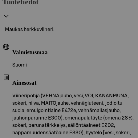
Tuotetiedot
Maukas herkkuviineri.
Valmistusmaa
Suomi
Ainesosat
Viineripohja (VEHNÄjauho, vesi, VOI, KANANMUNA,
sokeri, hiiva, MAITOjauhe, vehnägluteeni, jodioitu
suola, emulgointiaine E472e, vehnämallasjauho,
jauhonparanne E300), omenapalatäyte (omena 28 %,
sokeri, perunatärkkelys, säilöntäaineet E202,
happamuudensäätöaine E330), hyytelö [vesi, sokeri,