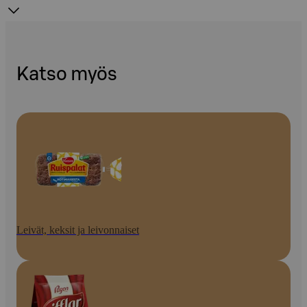
Katso myös
Leivät, keksit ja leivonnaiset