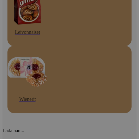
Leivonnaiset
Wienerit
Ladataan...