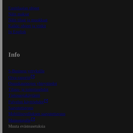
Ensitilaajan ohjeet
Näin maksat
Näin tilaat ja muokkaat
Kaikki ohjeet ja vinkit
In English
Info
S-Business yrityksille
Oiva-raportit
Osuuskauppojen yhteystiedot
Tilaus- ja toimitusehdot
Tietosuojakäytäntö
Palvelun käyttöehdot
Saavutettavuus
Mobiilisovelluksen saavutettavuus
Mainostajalle
Muuta evästeasetuksia