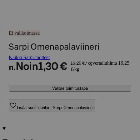
Ei valikoimassa
Sarpi Omenapalaviineri
Kaikki Sarpi-tuotteet
vertailuhinta 16,25
Noin
1,30 €
16,25 €/kg
n.
€/kg
Valitse toimitustapa
Lisää suosikkeihin, Sarpi Omenapalaviineri