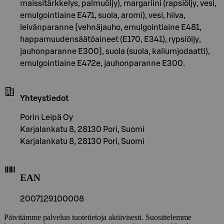
maissitärkkelys, palmuöljy), margariini (rapsiöljy, vesi,
emulgointiaine E471, suola, aromi), vesi, hiiva,
leivänparanne [vehnäjauho, emulgointiaine E481,
happamuudensäätöaineet (E170, E341), rypsiöljy,
jauhonparanne E300], suola (suola, kaliumjodaatti),
emulgointiaine E472e, jauhonparanne E300.
Yhteystiedot
Porin Leipä Oy
Karjalankatu 8, 28130 Pori, Suomi
Karjalankatu 8, 28130 Pori, Suomi
EAN
2007129100008
Päivitämme palvelun tuotetietoja aktiivisesti. Suosittelemme