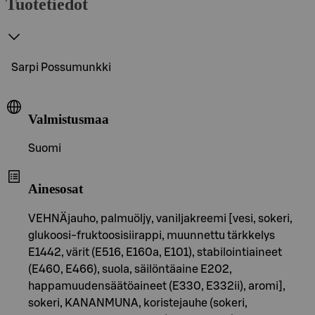
Tuotetiedot
Sarpi Possumunkki
Valmistusmaa
Suomi
Ainesosat
VEHNÄjauho, palmuöljy, vaniljakreemi [vesi, sokeri,
glukoosi-fruktoosisiirappi, muunnettu tärkkelys
E1442, värit (E516, E160a, E101), stabilointiaineet
(E460, E466), suola, säilöntäaine E202,
happamuudensäätöaineet (E330, E332ii), aromi],
sokeri, KANANMUNA, koristejauhe (sokeri,