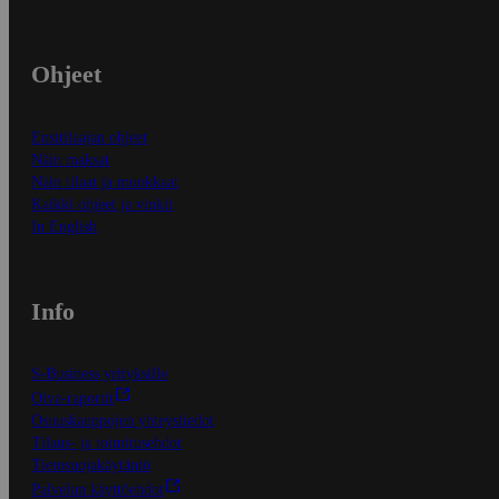
Ohjeet
Ensitilaajan ohjeet
Näin maksat
Näin tilaat ja muokkaat
Kaikki ohjeet ja vinkit
In English
Info
S-Business yrityksille
Oiva-raportit
Osuuskauppojen yhteystiedot
Tilaus- ja toimitusehdot
Tietosuojakäytäntö
Palvelun käyttöehdot