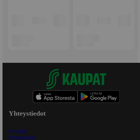
Yhteystiedot
Myymälät
Asiakaspalvelu