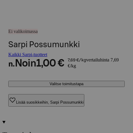
Ei valikoimassa
Sarpi Possumunkki
Kaikki Sarpi-tuotteet
vertailuhinta 7,69
Noin
1,00 €
7,69 €/kg
n.
€/kg
Valitse toimitustapa
Lisää suosikkeihin, Sarpi Possumunkki