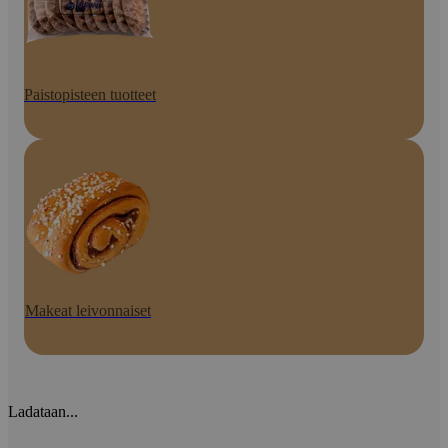
Paistopisteen tuotteet
Makeat leivonnaiset
Ladataan...