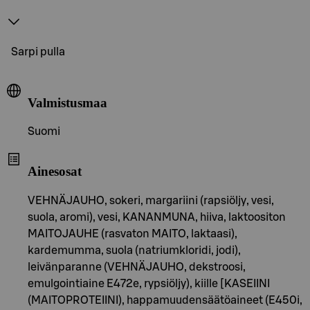
Sarpi pulla
Valmistusmaa
Suomi
Ainesosat
VEHNÄJAUHO, sokeri, margariini (rapsiöljy, vesi,
suola, aromi), vesi, KANANMUNA, hiiva, laktoositon
MAITOJAUHE (rasvaton MAITO, laktaasi),
kardemumma, suola (natriumkloridi, jodi),
leivänparanne (VEHNÄJAUHO, dekstroosi,
emulgointiaine E472e, rypsiöljy), kiille [KASEIINI
(MAITOPROTEIINI), happamuudensäätöaineet (E450i,