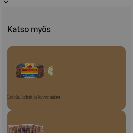
Katso myös
Leivät, keksit ja leivonnaiset