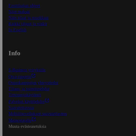
Ensitilaajan ohjeet
Näin maksat
Näin tilaat ja muokkaat
Kaikki ohjeet ja vinkit
In English
Info
S-Business yrityksille
Oiva-raportit
Osuuskauppojen yhteystiedot
Tilaus- ja toimitusehdot
Tietosuojakäytäntö
Palvelun käyttöehdot
Saavutettavuus
Mobiilisovelluksen saavutettavuus
Mainostajalle
Muuta evästeasetuksia