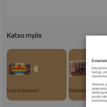
Katso myös
Leivät ja leivonnaiset
Paistopisteen tuotteet