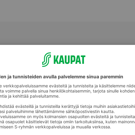
Vaaleat leivät