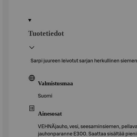
Tuotetiedot
Sarpi juureen leivotut sarjan herkullinen siem
Valmistusmaa
Suomi
Ainesosat
VEHNÄjauho, vesi, seesaminsiemen, pellavans
jauhonparanne E300. Saattaa sisältää pien