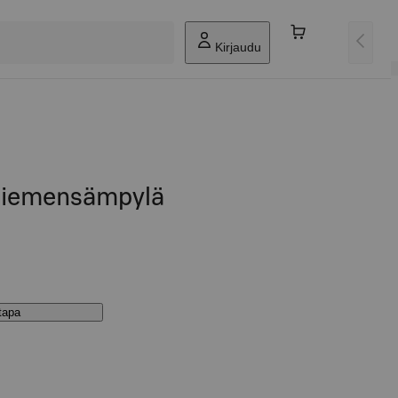
Kirjaudu
siemensämpylä
stapa