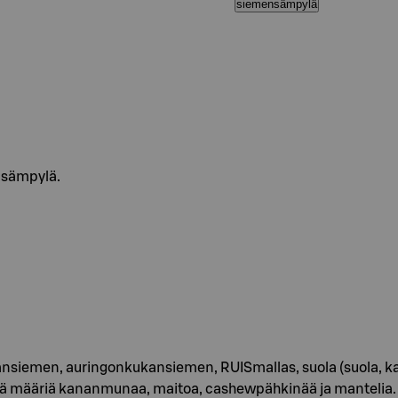
siemensämpylä
ensämpylä.
iemen, auringonkukansiemen, RUISmallas, suola (suola, kaliumj
iä määriä kananmunaa, maitoa, cashewpähkinää ja mantelia.