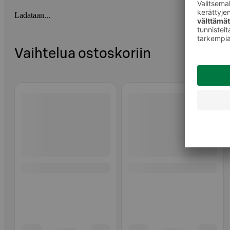
Ladataan...
Vaihtelua ostoskoriin
Ohita listaus