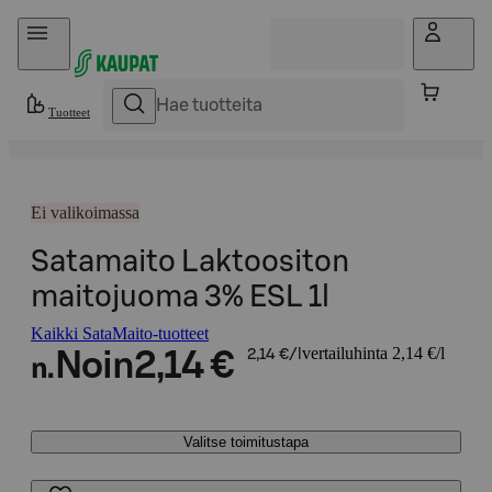
Hyppää sisältöön
Tuotteet
Ei valikoimassa
Satamaito Laktoositon
maitojuoma 3% ESL 1l
Kaikki SataMaito-tuotteet
vertailuhinta 2,14 €/l
Noin
2,14 €
2,14 €/l
n.
Valitse toimitustapa