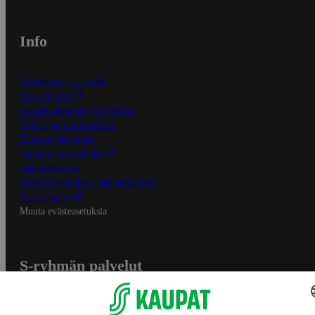
Info
S-Business yrityksille
Oiva-raportit
Osuuskauppojen yhteystiedot
Tilaus- ja toimitusehdot
Tietosuojakäytäntö
Palvelun käyttöehdot
Saavutettavuus
Mobiilisovelluksen saavutettavuus
Mainostajalle
Muuta evästeasetuksia
S-ryhmän palvelut
S-ryhmä