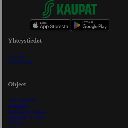
Yhteystiedot
Myymälät
Asiakaspalvelu
Ohjeet
Ensitilaajan ohjeet
Näin maksat
Näin tilaat ja muokkaat
Kaikki ohjeet ja vinkit
In English