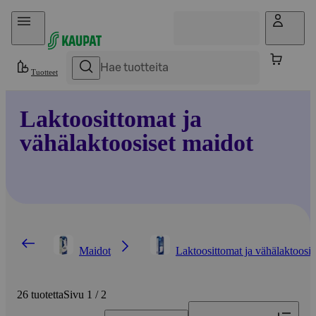
Hyppää sisältöön
Tuotteet
Laktoosittomat ja
vähälaktoosiset maidot
Maidot
Laktoosittomat ja vähälaktoosis
26 tuotetta
Sivu 1 / 2