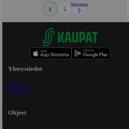
Seuraava
2
1
Yhteystiedot
Myymälät
Asiakaspalvelu
Ohjeet
Ensitilaajan ohjeet