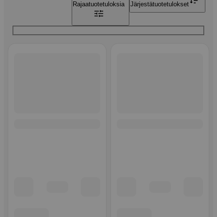
Rajaa
tuotetuloksia
Järjestä
tuotetulokset