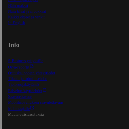
Näin maksat
Näin tilaat ja muokkaat
Kaikki ohjeet ja vinkit
In English
Info
S-Business yrityksille
Oiva-raportit
Osuuskauppojen yhteystiedot
Tilaus- ja toimitusehdot
Tietosuojakäytäntö
Palvelun käyttöehdot
Saavutettavuus
Mobiilisovelluksen saavutettavuus
Mainostajalle
Muuta evästeasetuksia