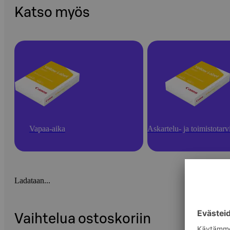
Katso myös
Vapaa-aika
Askartelu- ja toimistotarv
Ladataan...
Vaihtelua ostoskoriin