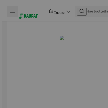
Hyppää sisältöön
Tuotteet