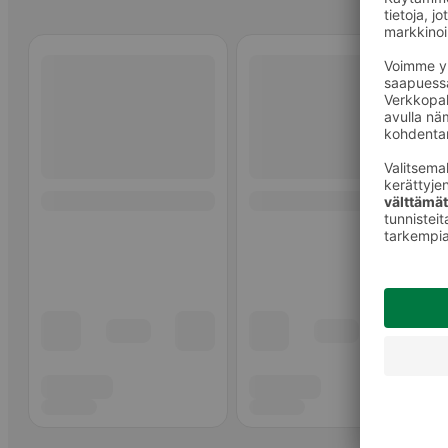
Ohita listaus